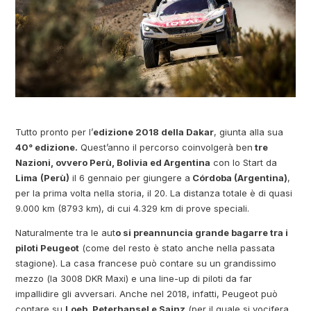
Tutto pronto per l’
edizione 2018 della Dakar
, giunta alla sua
40° edizione.
Quest’anno il percorso coinvolgerà ben
tre
Nazioni, ovvero Perù, Bolivia ed Argentina
con lo Start da
Lima
(Perù)
il 6 gennaio per giungere a
Córdoba (Argentina)
,
per la prima volta nella storia, il 20. La distanza totale è di quasi
9.000 km (8793 km), di cui 4.329 km di prove speciali.
Naturalmente tra le aut
o si preannuncia grande bagarre tra i
piloti Peugeot
(come del resto è stato anche nella passata
stagione). La casa francese può contare su un grandissimo
mezzo (la 3008 DKR Maxi) e una line-up di piloti da far
impallidire gli avversari. Anche nel 2018, infatti, Peugeot può
contare su
Loeb, Peterhansel e Sainz
(per il quale si vocifera