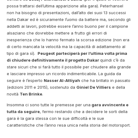
possa trattarsi dell’ultima apparizione alla gara). Peterhansel
non ha bisogno di presentazioni, dall’alto dei suoi 13 successi
nella Dakar ed è sicuramente l’uomo da battere ma, secondo gli
addetti ai lavori, potrebbe essere l’anno buono per il campione
alsaziano che dovrebbe mettere a frutto gli errori di
inesperienza che lo hanno fermato la scorsa edizione (non era
di certo mancata la velocità ma la capacità di adattamento al
tipo di gara sì).
Peugeot
parteciperà per l’ultima volta prima
di chiudere definitivamente il progetto Dakar
quindi c’è da
stare sicuri che si farà tutto il possibile per chiudere alla grande
e lasciare impresso un ricordo indimenticabile. La guida da
seguire è l’esperto
Nasser Al-Attiyah
che ha brillato in passato
(edizioni 2011 e 2015), sostenuto da
Giniel De Villiers
e della
novità
Ten Brinke
.
Insomma ci sono tutte le premesse per una
gara avvincente e
tutta da seguire
, fermo restando che a decidere le sorti della
gara è la gara stessa con le sue difficoltà e le sue
caratteristiche che l’anno resa unica nella storia del motorsport.