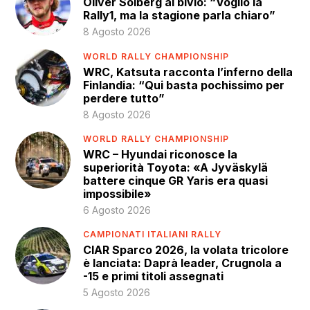
Oliver Solberg al bivio: “Voglio la
Rally1, ma la stagione parla chiaro”
8 Agosto 2026
WORLD RALLY CHAMPIONSHIP
WRC, Katsuta racconta l’inferno della
Finlandia: “Qui basta pochissimo per
perdere tutto”
8 Agosto 2026
WORLD RALLY CHAMPIONSHIP
WRC – Hyundai riconosce la
superiorità Toyota: «A Jyväskylä
battere cinque GR Yaris era quasi
impossibile»
6 Agosto 2026
CAMPIONATI ITALIANI RALLY
CIAR Sparco 2026, la volata tricolore
è lanciata: Daprà leader, Crugnola a
-15 e primi titoli assegnati
5 Agosto 2026