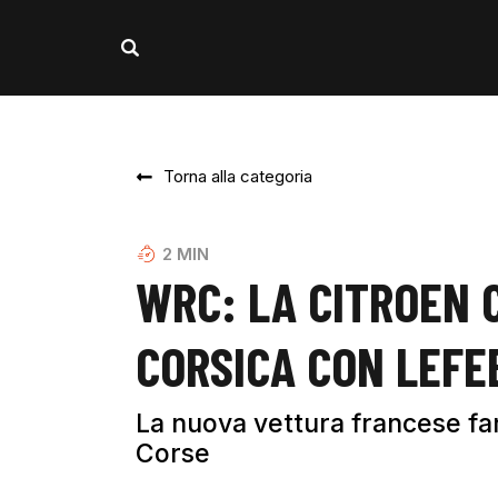
Torna alla categoria
2
MIN
WRC: LA CITROEN 
CORSICA CON LEFE
La nuova vettura francese farà
Corse