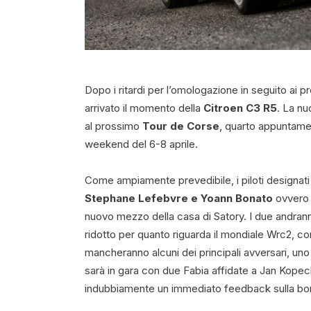
Dopo i ritardi per l’omologazione in seguito ai p
arrivato il momento della
Citroen C3 R5
. La nu
al prossimo
Tour de Corse
, quarto appuntame
weekend del 6-8 aprile.
Come ampiamente prevedibile, i piloti designati
Stephane Lefebvre e Yoann Bonato
ovvero 
nuovo mezzo della casa di Satory. I due andranno a
ridotto per quanto riguarda il mondiale Wrc2, c
mancheranno alcuni dei principali avversari, un
sarà in gara con due Fabia affidate a Jan Kopec
indubbiamente un immediato feedback sulla bon