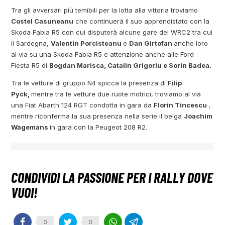
Tra gli avversari più temibili per la lotta alla vittoria troviamo
Costel Casuneanu
che continuerà il suo apprendistato con la
Skoda Fabia R5 con cui disputerà alcune gare del WRC2 tra cui
il Sardegna,
Valentin Porcisteanu
e
Dan Girtofan
anche loro
al via su una Skoda Fabia R5 e attenzione anche alle Ford
Fiesta R5 di
Bogdan Marisca, Catalin Grigoriu e Sorin Badea.
Tra le vetture di gruppo N4 spicca la presenza di
Filip
Pyck,
mentre tra le vetture due ruote motrici, troviamo al via
una Fiat Abarth 124 RGT condotta in gara da
Florin Tincescu
,
mentre riconferma la sua presenza nella serie il belga
Joachim
Wagemans
in gara con la Peugeot 208 R2.
0
0