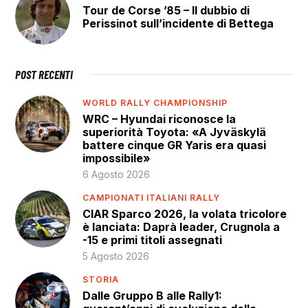
Tour de Corse ’85 – Il dubbio di
Perissinot sull’incidente di Bettega
POST RECENTI
WORLD RALLY CHAMPIONSHIP
WRC – Hyundai riconosce la
superiorità Toyota: «A Jyväskylä
battere cinque GR Yaris era quasi
impossibile»
6 Agosto 2026
CAMPIONATI ITALIANI RALLY
CIAR Sparco 2026, la volata tricolore
è lanciata: Daprà leader, Crugnola a
-15 e primi titoli assegnati
5 Agosto 2026
STORIA
Dalle Gruppo B alle Rally1: