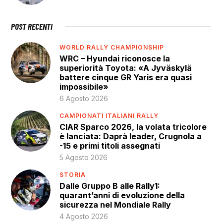
POST RECENTI
WORLD RALLY CHAMPIONSHIP
WRC – Hyundai riconosce la
superiorità Toyota: «A Jyväskylä
battere cinque GR Yaris era quasi
impossibile»
6 Agosto 2026
CAMPIONATI ITALIANI RALLY
CIAR Sparco 2026, la volata tricolore
è lanciata: Daprà leader, Crugnola a
-15 e primi titoli assegnati
5 Agosto 2026
STORIA
Dalle Gruppo B alle Rally1:
quarant’anni di evoluzione della
sicurezza nel Mondiale Rally
4 Agosto 2026