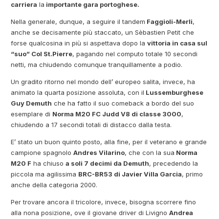
carriera
la
importante gara portoghese.
Nella generale, dunque, a seguire il tandem
Faggioli-Merli
,
anche se decisamente più staccato, un Sèbastien Petit che
forse qualcosina in più si aspettava dopo la
vittoria in casa sul
“suo” Col St.Pierre
, pagando nel computo totale 10 secondi
netti, ma chiudendo comunque tranquillamente a podio.
Un gradito ritorno nel mondo dell’ europeo salita, invece, ha
animato la quarta posizione assoluta, con il
Lussemburghese
Guy Demuth
che ha fatto il suo comeback a bordo del suo
esemplare di
Norma M20 FC Judd V8 di classe 3000
,
chiudendo a 17 secondi totali di distacco dalla testa.
E’ stato un buon quinto posto, alla fine, per il veterano e grande
campione spagnolo
Andres Vilarino
, che con la sua
Norma
M20 F
ha chiuso
a soli 7 decimi da Demuth
, precedendo la
piccola ma agilissima
BRC-BR53 di Javier Villa Garcia
, primo
anche della categoria 2000.
Per trovare ancora il tricolore, invece, bisogna scorrere fino
alla nona posizione, ove il giovane driver di Livigno
Andrea