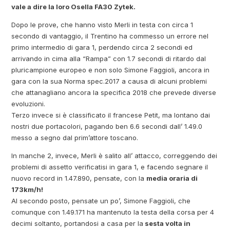
vale a dire la loro Osella FA30 Zytek.
Dopo le prove, che hanno visto Merli in testa con circa 1
secondo di vantaggio, il Trentino ha commesso un errore nel
primo intermedio di gara 1, perdendo circa 2 secondi ed
arrivando in cima alla “Rampa” con 1.7 secondi di ritardo dal
pluricampione europeo e non solo Simone Faggioli, ancora in
gara con la sua Norma spec.2017 a causa di alcuni problemi
che attanagliano ancora la specifica 2018 che prevede diverse
evoluzioni.
Terzo invece si è classificato il francese Petit, ma lontano dai
nostri due portacolori, pagando ben 6.6 secondi dall’ 1.49.0
messo a segno dal prim’attore toscano.
In manche 2, invece, Merli è salito all’ attacco, correggendo dei
problemi di assetto verificatisi in gara 1, e facendo segnare il
nuovo record in 1.47.890, pensate, con la
media oraria di
173km/h!
Al secondo posto, pensate un po’, Simone Faggioli, che
comunque con 1.49.171 ha mantenuto la testa della corsa per 4
decimi soltanto, portandosi a casa per la
sesta volta in