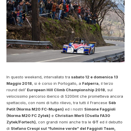
In questo weekend, intervallato tra
sabato 12 e domenica 13
Maggio 2018
, si è corso in Portogallo, a
Falperra
, il terzo
round dell’
European Hill Climb Championship 2018
, sul
velocissimo percorso iberico di 5200mt che prometteva ancora
spettacolo, con nomi di tutto rilievo, tra tutti il Francese
Sèb
Petit (Norma M20 FC-Mugen)
ed i nostri
Simone Faggioli
(Norma M20 FC Zytek)
e
Christian Merli (Osella FA30
Zytek/Fortech)
, con grandi nomi anche tra le
GT
ed il debutto
di
Stefano Crespi sul “fulmine verde” del Faggioli Team,