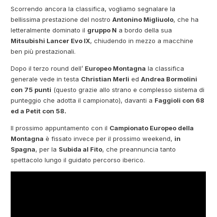
Scorrendo ancora la classifica, vogliamo segnalare la
bellissima prestazione del nostro
Antonino Migliuolo
, che ha
letteralmente dominato il
gruppo N
a bordo della sua
Mitsubishi Lancer Evo IX
, chiudendo in mezzo a macchine
ben più prestazionali.
Dopo il terzo round dell’
Europeo Montagna
la classifica
generale vede in testa
Christian Merli
ed
Andrea Bormolini
con 75 punti
(questo grazie allo strano e complesso sistema di
punteggio che adotta il campionato), davanti a
Faggioli con 68
ed a Petit con 58.
Il prossimo appuntamento con il
Campionato Europeo della
Montagna
è fissato invece per il prossimo weekend,
in
Spagna
, per la
Subida al Fito
, che preannuncia tanto
spettacolo lungo il guidato percorso iberico.