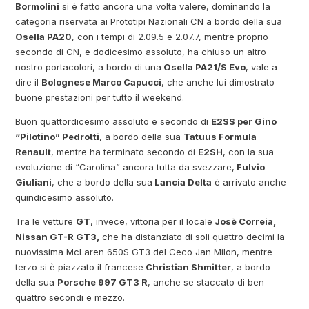
Bormolini
si è fatto ancora una volta valere, dominando la
categoria riservata ai Prototipi Nazionali CN a bordo della sua
Osella PA20
, con i tempi di 2.09.5 e 2.07.7, mentre proprio
secondo di CN, e dodicesimo assoluto, ha chiuso un altro
nostro portacolori, a bordo di una
Osella PA21/S Evo
, vale a
dire il
Bolognese Marco Capucci
, che anche lui dimostrato
buone prestazioni per tutto il weekend.
Buon quattordicesimo assoluto e secondo di
E2SS per Gino
“Pilotino” Pedrotti
, a bordo della sua
Tatuus Formula
Renault
, mentre ha terminato secondo di
E2SH
, con la sua
evoluzione di “Carolina” ancora tutta da svezzare,
Fulvio
Giuliani
, che a bordo della sua
Lancia Delta
è arrivato anche
quindicesimo assoluto.
Tra le vetture
GT
, invece, vittoria per il locale
Josè Correia,
Nissan GT-R GT3,
che ha distanziato di soli quattro decimi la
nuovissima McLaren 650S GT3 del Ceco Jan Milon, mentre
terzo si è piazzato il francese
Christian Shmitter
, a bordo
della sua
Porsche 997 GT3 R
, anche se staccato di ben
quattro secondi e mezzo.