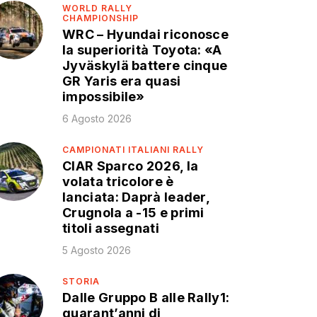
WORLD RALLY
CHAMPIONSHIP
WRC – Hyundai riconosce
la superiorità Toyota: «A
Jyväskylä battere cinque
GR Yaris era quasi
impossibile»
6 Agosto 2026
CAMPIONATI ITALIANI RALLY
CIAR Sparco 2026, la
volata tricolore è
lanciata: Daprà leader,
Crugnola a -15 e primi
titoli assegnati
5 Agosto 2026
STORIA
Dalle Gruppo B alle Rally1:
quarant’anni di