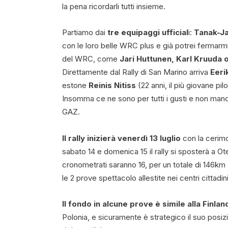
la pena ricordarli tutti insieme.
Partiamo dai
tre equipaggi ufficial
i:
Tanak-Ja
con le loro belle WRC plus e già potrei fermarmi 
del WRC, come
Jari Huttunen, Karl Kruuda 
Direttamente dal Rally di San Marino arriva
Eeri
estone
Reinis Nitiss
(22 anni, il più giovane pi
Insomma ce ne sono per tutti i gusti e non manch
GAZ.
Il rally inizierà venerdì 13 luglio
con la cerimo
sabato 14 e domenica 15 il rally si sposterà a Ote
cronometrati saranno 16, per un totale di 146km 
le 2 prove spettacolo allestite nei centri cittadini
Il fondo in alcune prove è simile alla Finlan
Polonia, e sicuramente è strategico il suo posiz