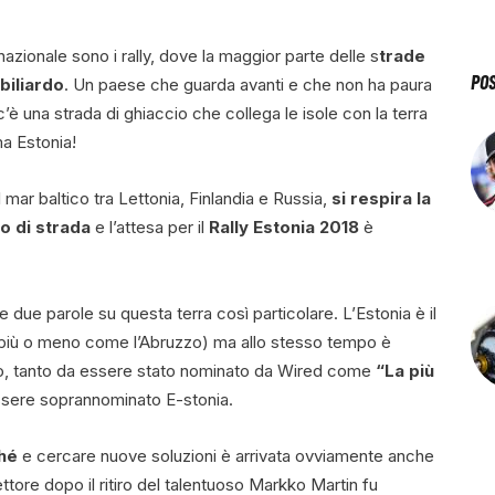
azionale sono i rally, dove la maggior parte delle s
trade
PO
biliardo
. Un paese che guarda avanti e che non ha paura
’è una strada di ghiaccio che collega le isole con la terra
a Estonia!
l mar baltico tra Lettonia, Finlandia e Russia,
si respira la
o di strada
e l’attesa per il
Rally Estonia 2018
è
e due parole su questa terra così particolare. L’Estonia è il
nti, più o meno come l’Abruzzo) ma allo stesso tempo è
o, tanto da essere stato nominato da Wired come
“La più
sere soprannominato E-stonia.
ché
e cercare nuove soluzioni è arrivata ovviamente anche
ttore dopo il ritiro del talentuoso Markko Martin fu