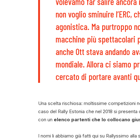
volevamo far salire ancora i
non voglio sminuire l’ERC, c
agonistica. Ma purtroppo 
macchine più spettacolari p
anche Ott stava andando ava
mondiale. Allora ci siamo p
cercato di portare avanti qu
Una scelta rischiosa: moltissime competizioni n
caso del Rally Estonia che nel 2018 si presenta c
con un
elenco partenti che lo collocano giu
I nomi li abbiamo già fatti qui su Rallyssimo al