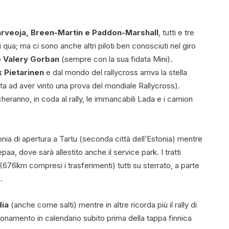
rveoja, Breen-Martin e Paddon-Marshall
, tutti e tre
qua; ma ci sono anche altri piloti ben conosciuti nel giro
o Valery Gorban
(sempre con la sua fidata Mini).
k Pietarinen
e dal mondo del rallycross arriva la stella
lota ad aver vinto una prova del mondiale Rallycross).
eranno, in coda al rally, le immancabili Lada e i camion
nia di apertura a Tartu (seconda città dell’Estonia) mentre
paa, dove sarà allestito anche il service park. I tratti
(676km compresi i trasferimenti) tutti su sterrato, a parte
.
dia
(anche come salti) mentre in altre ricorda più il rally di
ionamento in calendario subito prima della tappa finnica