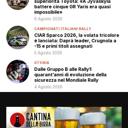
superiorità Toyota: «A Jyväskylä
battere cinque GR Yaris era quasi
impossibile»
6 Agosto 2026
CAMPIONATI ITALIANI RALLY
CIAR Sparco 2026, la volata tricolore
è lanciata: Daprà leader, Crugnola a
-15 e primi titoli assegnati
5 Agosto 2026
STORIA
Dalle Gruppo B alle Rally1:
quarant’anni di evoluzione della
sicurezza nel Mondiale Rally
4 Agosto 2026