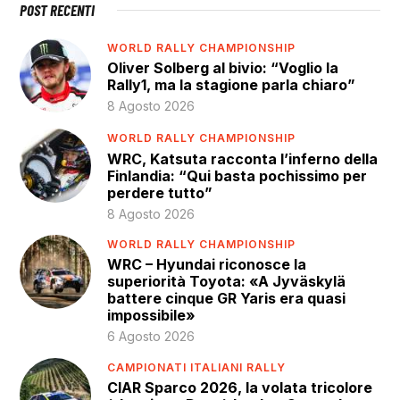
POST RECENTI
WORLD RALLY CHAMPIONSHIP
Oliver Solberg al bivio: “Voglio la
Rally1, ma la stagione parla chiaro”
8 Agosto 2026
WORLD RALLY CHAMPIONSHIP
WRC, Katsuta racconta l’inferno della
Finlandia: “Qui basta pochissimo per
perdere tutto”
8 Agosto 2026
WORLD RALLY CHAMPIONSHIP
WRC – Hyundai riconosce la
superiorità Toyota: «A Jyväskylä
battere cinque GR Yaris era quasi
impossibile»
6 Agosto 2026
CAMPIONATI ITALIANI RALLY
CIAR Sparco 2026, la volata tricolore