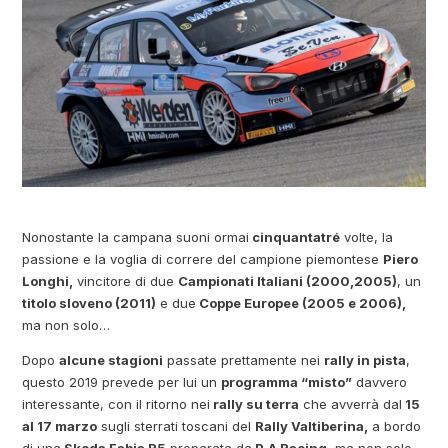
Nonostante la campana suoni ormai
cinquantatré
volte, la
passione e la voglia di correre del campione piemontese
Piero
Longhi,
vincitore di due
Campionati Italiani (2000,2005)
, un
titolo sloveno (2011)
e due
Coppe Europee (2005 e 2006),
ma non solo…
Dopo
alcune stagioni
passate prettamente nei
rally in pista
,
questo 2019 prevede per lui un
programma “misto”
davvero
interessante, con il ritorno nei
rally su terra
che avverrà dal
15
al 17 marzo
sugli sterrati toscani del
Rally Valtiberina,
a bordo
di una
Skoda Fabia R5
preparata da
P.A Racing
, ma non solo.