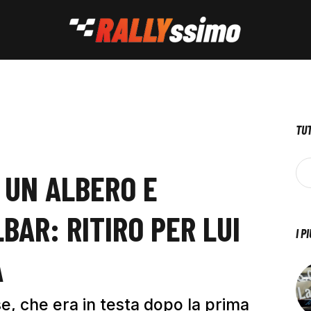
TUT
 UN ALBERO E
BAR: RITIRO PER LUI
I P
A
se, che era in testa dopo la prima