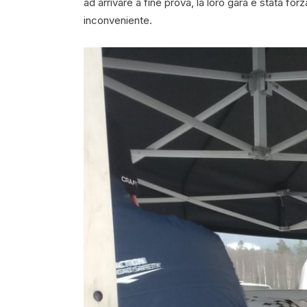
ad arrivare a fine prova, la loro gara è stata for
inconveniente.