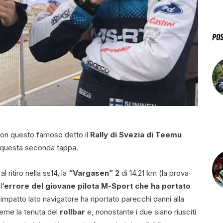
PO
e con questo famoso detto il
Rally di Svezia di Teemu
i questa seconda tappa.
l ritiro nella ss14, la
“Vargasen” 2
di 14.21 km (la prova
l
‘errore del giovane pilota M-Sport che ha portato
impatto lato navigatore ha riportato parecchi danni alla
rne la tenuta del
rollbar
e, nonostante i due siano riusciti