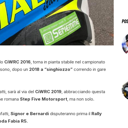
PO
olo
CiWRC 2016
, torna in pianta stabile nel campionato
orsono, dopo un
2018 a “singhiozzo”
correndo in gare
atti, sarà al via del
CiWRC 2019
, abbracciando questa
ne romana
Step Five Motorsport
, ma non solo.
fatti,
Signor e Bernardi
disputeranno prima il
Rally
oda Fabia R5.