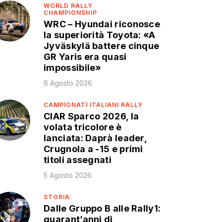
WORLD RALLY
CHAMPIONSHIP
WRC – Hyundai riconosce
la superiorità Toyota: «A
Jyväskylä battere cinque
GR Yaris era quasi
impossibile»
6 Agosto 2026
CAMPIONATI ITALIANI RALLY
CIAR Sparco 2026, la
volata tricolore è
lanciata: Daprà leader,
Crugnola a -15 e primi
titoli assegnati
5 Agosto 2026
STORIA
Dalle Gruppo B alle Rally1:
quarant’anni di