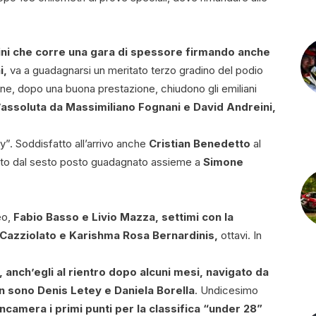
ni che corre una gara di spessore firmando anche
i,
va a guadagnarsi un meritato terzo gradino del podio
ione, dopo una buona prestazione, chiudono gli emiliani
ll’assoluta da Massimiliano Fognani e David Andreini,
ly”. Soddisfatto all’arrivo anche
Cristian Benedetto
al
icato dal sesto posto guadagnato assieme a
Simone
eo,
Fabio Basso e Livio Mazza, settimi con la
Cazziolato e Karishma Rosa Bernardinis,
ottavi. In
 anch’egli al rientro dopo alcuni mesi, navigato da
n sono Denis Letey e Daniela Borella
. Undicesimo
ncamera i primi punti per la classifica “under 28”