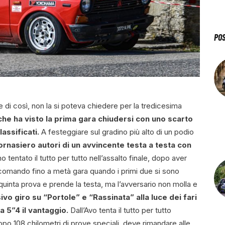
PO
i così, non la si poteva chiedere per la tredicesima
e ha visto la prima gara chiudersi con uno scarto
lassificati.
A festeggiare sul gradino più alto di un podio
Fornasiero autori di un avvincente testa a testa con
 tentato il tutto per tutto nell’assalto finale, dopo aver
il comando fino a metà gara quando i primi due si sono
a quinta prova e prende la testa, ma l’avversario non molla e
vo giro su “Portole” e “Rassinata” alla luce dei fari
 5”4 il vantaggio.
Dall’Avo tenta il tutto per tutto
po 108 chilometri di prove speciali, deve rimandare alle