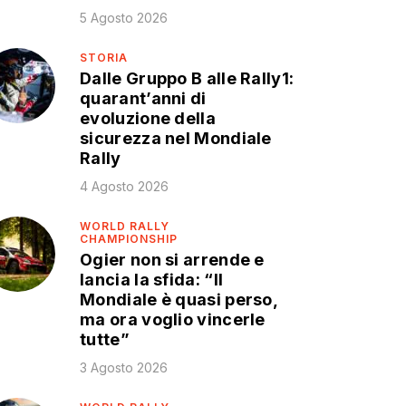
5 Agosto 2026
STORIA
Dalle Gruppo B alle Rally1:
quarant’anni di
evoluzione della
sicurezza nel Mondiale
Rally
4 Agosto 2026
WORLD RALLY
CHAMPIONSHIP
Ogier non si arrende e
lancia la sfida: “Il
Mondiale è quasi perso,
ma ora voglio vincerle
tutte”
3 Agosto 2026