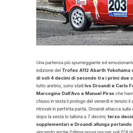
Una partenza più spumeggiante ed emozionante d
edizione del
Trofeo A112 Abarth Yokohama ch
di soli 4 decimi di secondo tra i primi due c
tutto aretino, sono stat
i Ivo Droandi e Carlo 
Marcogino Dall’Avo e Manuel Piras
che hanno
chiuso in testa il prologo del venerdì e tenuto 
ritrovati in perfetta parità. Droandi attacca sull
dopo la sesta lo tallona a 7 decimi;
terzo decisi
supplementari e Droandi allunga portando a
vincendo anche l’ultima prova ma per soli 0”4 do