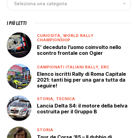
I PIÙ LETTI
CURIOSITÀ,
WORLD RALLY
CHAMPIONSHIP
E’ deceduto l’uomo coinvolto nello
scontro frontale con Ogier
CAMPIONATI ITALIANI RALLY,
ERC
Elenco iscritti Rally di Roma Capitale
2021: tanti big per una gara tutta da
seguire!
STORIA,
TECNICA
Lancia Delta S4: il motore della belva
costruita per il Gruppo B
STORIA
Tour de Corse ’85 – Il dubbio di