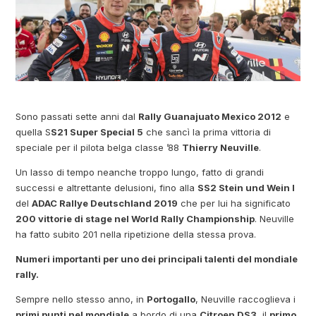
Sono passati sette anni dal
Rally Guanajuato Mexico 2012
e
quella S
S21 Super Special 5
che sancì la prima vittoria di
speciale per il pilota belga classe ’88
Thierry Neuville
.
Un lasso di tempo neanche troppo lungo, fatto di grandi
successi e altrettante delusioni, fino alla
SS2 Stein und Wein I
del
ADAC Rallye Deutschland 2019
che per lui ha significato
200 vittorie di stage nel World Rally Championship
. Neuville
ha fatto subito 201 nella ripetizione della stessa prova.
Numeri importanti per uno dei principali talenti del mondiale
rally.
Sempre nello stesso anno, in
Portogallo
, Neuville raccoglieva i
primi punti nel mondiale
a bordo di una
Citroen DS3
, il
primo