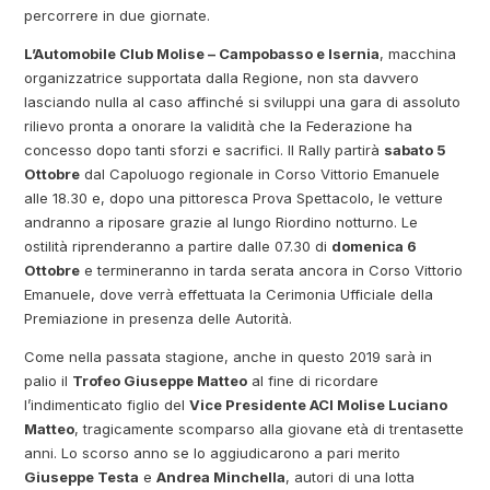
percorrere in due giornate.
L’Automobile Club Molise – Campobasso e Isernia
, macchina
organizzatrice supportata dalla Regione, non sta davvero
lasciando nulla al caso affinché si sviluppi una gara di assoluto
rilievo pronta a onorare la validità che la Federazione ha
concesso dopo tanti sforzi e sacrifici. Il Rally partirà
sabato 5
Ottobre
dal Capoluogo regionale in Corso Vittorio Emanuele
alle 18.30 e, dopo una pittoresca Prova Spettacolo, le vetture
andranno a riposare grazie al lungo Riordino notturno. Le
ostilità riprenderanno a partire dalle 07.30 di
domenica 6
Ottobre
e termineranno in tarda serata ancora in Corso Vittorio
Emanuele, dove verrà effettuata la Cerimonia Ufficiale della
Premiazione in presenza delle Autorità.
Come nella passata stagione, anche in questo 2019 sarà in
palio il
Trofeo Giuseppe Matteo
al fine di ricordare
l’indimenticato figlio del
Vice Presidente ACI Molise Luciano
Matteo
, tragicamente scomparso alla giovane età di trentasette
anni. Lo scorso anno se lo aggiudicarono a pari merito
Giuseppe Testa
e
Andrea Minchella
, autori di una lotta