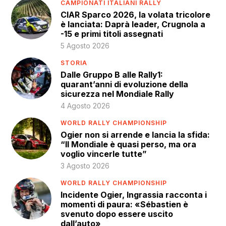
CAMPIONATI ITALIANI RALLY
CIAR Sparco 2026, la volata tricolore
è lanciata: Daprà leader, Crugnola a
-15 e primi titoli assegnati
5 Agosto 2026
STORIA
Dalle Gruppo B alle Rally1:
quarant’anni di evoluzione della
sicurezza nel Mondiale Rally
4 Agosto 2026
WORLD RALLY CHAMPIONSHIP
Ogier non si arrende e lancia la sfida:
“Il Mondiale è quasi perso, ma ora
voglio vincerle tutte”
3 Agosto 2026
WORLD RALLY CHAMPIONSHIP
Incidente Ogier, Ingrassia racconta i
momenti di paura: «Sébastien è
svenuto dopo essere uscito
dall’auto»