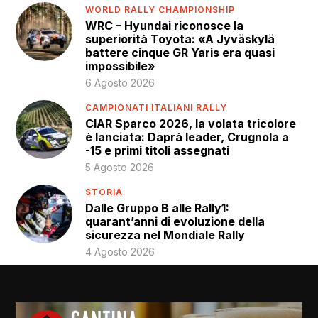
WORLD RALLY CHAMPIONSHIP
WRC – Hyundai riconosce la
superiorità Toyota: «A Jyväskylä
battere cinque GR Yaris era quasi
impossibile»
6 Agosto 2026
CAMPIONATI ITALIANI RALLY
CIAR Sparco 2026, la volata tricolore
è lanciata: Daprà leader, Crugnola a
-15 e primi titoli assegnati
5 Agosto 2026
STORIA
Dalle Gruppo B alle Rally1:
quarant’anni di evoluzione della
sicurezza nel Mondiale Rally
4 Agosto 2026