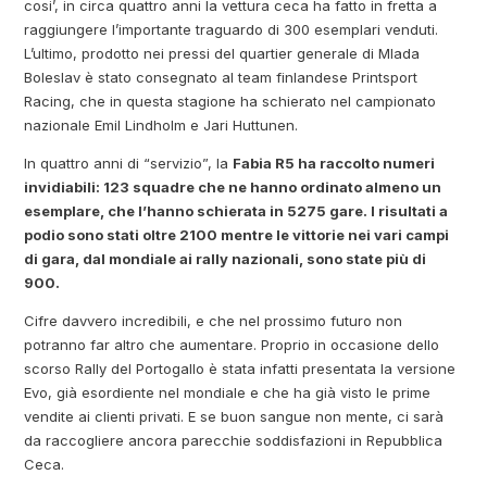
cosi’, in circa quattro anni la vettura ceca ha fatto in fretta a
raggiungere l’importante traguardo di 300 esemplari venduti.
L’ultimo, prodotto nei pressi del quartier generale di Mlada
Boleslav è stato consegnato al team finlandese Printsport
Racing, che in questa stagione ha schierato nel campionato
nazionale Emil Lindholm e Jari Huttunen.
In quattro anni di “servizio”, la
Fabia R5 ha raccolto numeri
invidiabili: 123 squadre che ne hanno ordinato almeno un
esemplare, che l’hanno schierata in 5275 gare. I risultati a
podio sono stati oltre 2100 mentre le vittorie nei vari campi
di gara, dal mondiale ai rally nazionali, sono state più di
900.
Cifre davvero incredibili, e che nel prossimo futuro non
potranno far altro che aumentare. Proprio in occasione dello
scorso Rally del Portogallo è stata infatti presentata la versione
Evo, già esordiente nel mondiale e che ha già visto le prime
vendite ai clienti privati. E se buon sangue non mente, ci sarà
da raccogliere ancora parecchie soddisfazioni in Repubblica
Ceca.