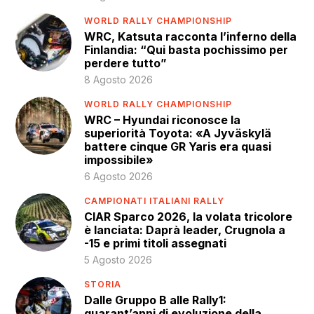
WORLD RALLY CHAMPIONSHIP
WRC, Katsuta racconta l’inferno della
Finlandia: “Qui basta pochissimo per
perdere tutto”
8 Agosto 2026
WORLD RALLY CHAMPIONSHIP
WRC – Hyundai riconosce la
superiorità Toyota: «A Jyväskylä
battere cinque GR Yaris era quasi
impossibile»
6 Agosto 2026
CAMPIONATI ITALIANI RALLY
CIAR Sparco 2026, la volata tricolore
è lanciata: Daprà leader, Crugnola a
-15 e primi titoli assegnati
5 Agosto 2026
STORIA
Dalle Gruppo B alle Rally1:
quarant’anni di evoluzione della