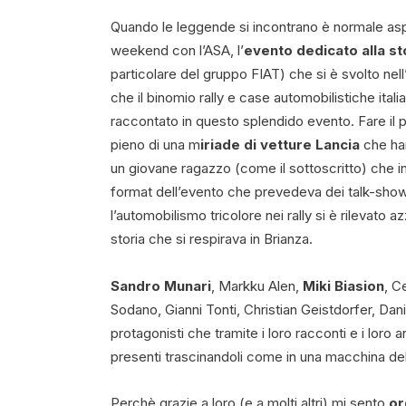
Quando le leggende si incontrano è normale as
weekend con l’ASA, l’
evento dedicato alla st
particolare del gruppo FIAT) che si è svolto nell
che il binomio rally e case automobilistiche ital
raccontato in questo splendido evento. Fare il 
pieno di una m
iriade di vetture Lancia
che hann
un giovane ragazzo (come il sottoscritto) che in 
format dell’evento che prevedeva dei talk-show 
l’automobilismo tricolore nei rally si è rilevat
storia che si respirava in Brianza.
Sandro Munari
, Markku Alen,
Miki Biasion
, C
Sodano, Gianni Tonti, Christian Geistdorfer, Dan
protagonisti che tramite i loro racconti e i loro
presenti trascinandoli come in una macchina de
Perchè grazie a loro (e a molti altri) mi sento
or