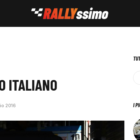
TUT
O ITALIANO
I P
lio 2016