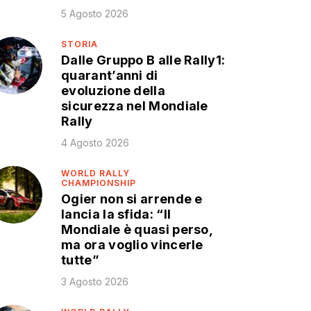
5 Agosto 2026
STORIA
Dalle Gruppo B alle Rally1:
quarant’anni di
evoluzione della
sicurezza nel Mondiale
Rally
4 Agosto 2026
WORLD RALLY
CHAMPIONSHIP
Ogier non si arrende e
lancia la sfida: “Il
Mondiale è quasi perso,
ma ora voglio vincerle
tutte”
3 Agosto 2026