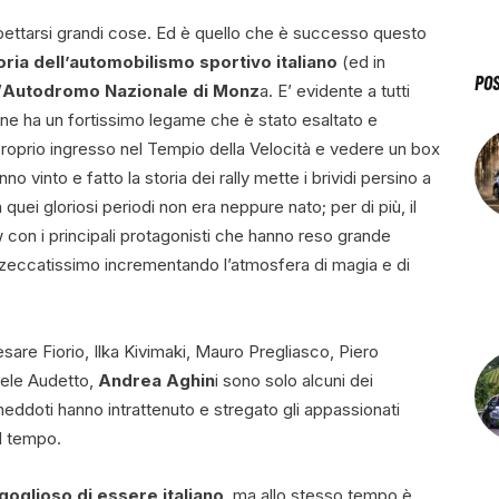
pettarsi grandi cose. Ed è quello che è successo questo
oria dell’automobilismo sportivo italiano
(ed in
PO
’
Autodromo Nazionale di Monz
a.
E’ evidente a tutti
iane ha un fortissimo legame che è stato esaltato e
proprio ingresso nel Tempio della Velocità e vedere un box
o vinto e fatto la storia dei rally mette i brividi persino a
quei gloriosi periodi non era neppure nato; per di più, il
con i principali protagonisti che hanno reso grande
o azzeccatissimo incrementando l’atmosfera di magia e di
esare Fiorio, Ilka Kivimaki, Mauro Pregliasco, Piero
iele Audetto,
Andrea Aghin
i sono solo alcuni dei
 aneddoti hanno intrattenuto e stregato gli appassionati
l tempo.
goglioso di essere italiano
, ma allo stesso tempo è