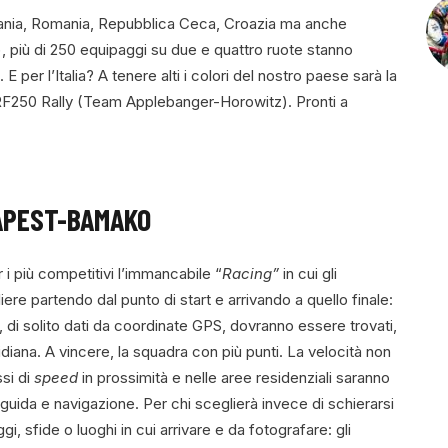
tuania, Romania, Repubblica Ceca, Croazia ma anche
si), più di 250 equipaggi su due e quattro ruote stanno
E per l’Italia? A tenere alti i colori del nostro paese sarà la
CRF250 Rally (Team Applebanger-Horowitz). Pronti a
APEST-BAMAKO
r i più competitivi l’immancabile “
Racing”
in cui gli
re partendo dal punto di start e arrivando a quello finale:
i, di solito dati da coordinate GPS, dovranno essere trovati,
tidiana. A vincere, la squadra con più punti. La velocità non
ssi di
speed
in prossimità e nelle aree residenziali saranno
 guida e navigazione. Per chi sceglierà invece di schierarsi
i, sfide o luoghi in cui arrivare e da fotografare: gli