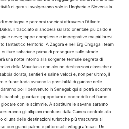
ttività di gara si svolgeranno solo in Ungheria e Slovenia la
 di montagna e percorsi rocciosi attraverso l’Atlante
akar. Il tracciato si snoderà sul lato orientale più caldo e
gia e neve; tappe complesse e impegnative ma più brevi
o fantastico territorio. A Zagora e nell’Erg Chigaga i team
e culture sahariane prima di proseguire sulle strade
rà una notte intorno alla sorgente termale segreta di
colari della Mauritania con alcune destinazioni classiche e
bbia dorata, sentieri e saline veloci e, non per ultimo, il
e fuoristrada avranno la possibilità di guidare nelle
aranno poi il benvenuto in Senegal: qui si potrà scoprire
ntichi baobab, guardare ippopotami e coccodrilli nel fiume
r giocare con le scimmie. A sostituire le savane saranno
rseranno gli altipiani montuosi dalla Guinea centrale alla
o di una delle destinazioni turistiche più trascurate al
 con grandi palme e pittoreschi villaggi africani. Un