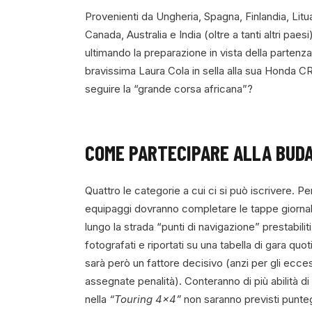
Provenienti da Ungheria, Spagna, Finlandia, Li
Canada, Australia e India (oltre a tanti altri pae
ultimando la preparazione in vista della partenza. 
bravissima Laura Cola in sella alla sua Honda 
seguire la “grande corsa africana”?
COME PARTECIPARE ALLA BUD
Quattro le categorie a cui ci si può iscrivere. Pe
equipaggi dovranno completare le tappe giornalie
lungo la strada “punti di navigazione” prestabilit
fotografati e riportati su una tabella di gara quo
sarà però un fattore decisivo (anzi per gli ecce
assegnate penalità). Conteranno di più abilità di
nella
“Touring 4×4”
non saranno previsti puntegg