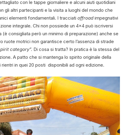
tagliato con le tappe giornaliere e alcuni aiuti quotidiani
 gli altri partecipanti e la visita a luoghi del mondo che
ici elementi fondamentali. I tracciati
offroad
impegnativi
razione integrale. Chi non possiede un 4×4 può iscriversi
a (è consigliata però un minimo di preparazione) anche se
ro ruote motrici non garantisce certo l’assenza di strade
pirit category”.
Di cosa si tratta? In pratica è la stessa del
ione. A patto che si mantenga lo spirito originale della
rientri in quei 20 posti disponibili ad ogni edizione.