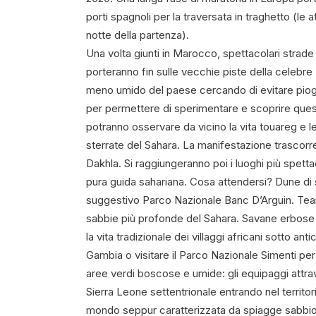
porti spagnoli per la traversata in traghetto (le a
notte della partenza).
Una volta giunti in Marocco, spettacolari strade
porteranno fin sulle vecchie piste della celebre D
meno umido del paese cercando di evitare piog
per permettere di sperimentare e scoprire quest
potranno osservare da vicino la vita touareg e l
sterrate del Sahara. La manifestazione trascorre
Dakhla. Si raggiungeranno poi i luoghi più spetta
pura guida sahariana. Cosa attendersi? Dune di sa
suggestivo Parco Nazionale Banc D’Arguin. Team 
sabbie più profonde del Sahara. Savane erbose d
la vita tradizionale dei villaggi africani sotto a
Gambia o visitare il Parco Nazionale Simenti pe
aree verdi boscose e umide: gli equipaggi attrave
Sierra Leone settentrionale entrando nel territori
mondo seppur caratterizzata da spiagge sabbiose