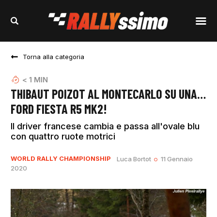
Torna alla categoria
< 1
MIN
THIBAUT POIZOT AL MONTECARLO SU UNA…
FORD FIESTA R5 MK2!
Il driver francese cambia e passa all'ovale blu
con quattro ruote motrici
WORLD RALLY CHAMPIONSHIP
Luca Bortot
11 Gennaio
2020