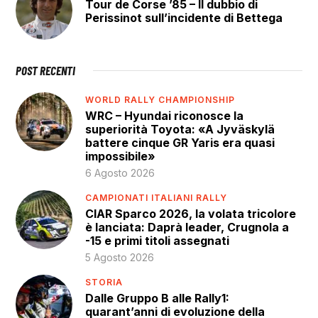
Tour de Corse ’85 – Il dubbio di
Perissinot sull’incidente di Bettega
POST RECENTI
WORLD RALLY CHAMPIONSHIP
WRC – Hyundai riconosce la
superiorità Toyota: «A Jyväskylä
battere cinque GR Yaris era quasi
impossibile»
6 Agosto 2026
CAMPIONATI ITALIANI RALLY
CIAR Sparco 2026, la volata tricolore
è lanciata: Daprà leader, Crugnola a
-15 e primi titoli assegnati
5 Agosto 2026
STORIA
Dalle Gruppo B alle Rally1:
quarant’anni di evoluzione della