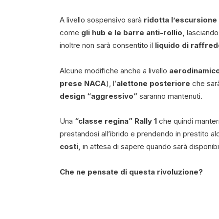
A livello sospensivo sarà
ridotta l’escursione
come
gli hub e le barre anti-rollio,
lasciando
inoltre non sarà consentito il
liquido di raffre
Alcune modifiche anche a livello
aerodinamico
prese NACA
), l’
alettone posteriore
che sarà
design “aggressivo”
saranno mantenuti.
Una
“classe regina” Rally 1
che quindi manterr
prestandosi all’ibrido e prendendo in prestito a
costi,
in attesa di sapere quando sarà disponibile
Che ne pensate di questa rivoluzione?