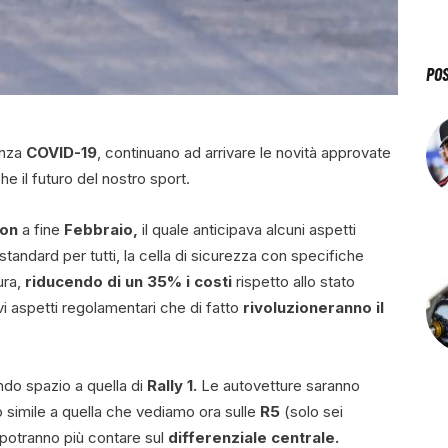
PO
enza
COVID-19
, continuano ad arrivare le novità approvate
he il futuro del nostro sport.
ton
a fine
Febbraio,
il quale anticipava alcuni aspetti
 standard per tutti, la cella di sicurezza con specifiche
ura,
riducendo di un 35% i costi
rispetto allo stato
vi aspetti regolamentari che di fatto
rivoluzioneranno il
do spazio a quella di
Rally 1.
Le autovetture saranno
 simile a quella che vediamo ora sulle
R5
(solo sei
potranno più contare sul
differenziale centrale.