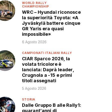
WORLD RALLY
CHAMPIONSHIP
WRC – Hyundai riconosce
la superiorità Toyota: «A
Jyväskylä battere cinque
GR Yaris era quasi
impossibile»
6 Agosto 2026
CAMPIONATI ITALIANI RALLY
CIAR Sparco 2026, la
volata tricolore è
lanciata: Daprà leader,
Crugnola a -15 e primi
titoli assegnati
5 Agosto 2026
STORIA
Dalle Gruppo B alle Rally1:
quarant’anni di