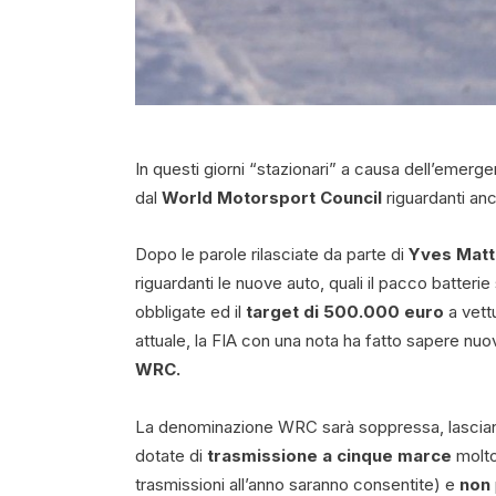
In questi giorni “stazionari” a causa dell’emerg
dal
World Motorsport Council
riguardanti anc
Dopo le parole rilasciate da parte di
Yves Mat
riguardanti le nuove auto, quali il pacco batterie
obbligate ed il
target di 500.000 euro
a vett
attuale, la FIA con una nota ha fatto sapere nuo
WRC.
La denominazione WRC sarà soppressa, lascian
dotate di
trasmissione a cinque marce
molto
trasmissioni all’anno saranno consentite) e
non