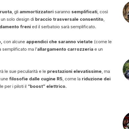
 ruota
, gli
ammortizzatori
saranno
semplificati
, così
 un solo design di
braccio trasversale consentito
,
ddamento freni
ed il serbatoio sarà semplificato.
,
con alcune
appendici che saranno vietate
(come le
 semplificato ma l’
allargamento carrozzeria
e un
à le sue peculiarità e le
prestazioni elevatissime
, ma
lcune
filosofie dalle cugine R5
, come la
riduzione dei
 per i piloti il
“boost” elettrico.