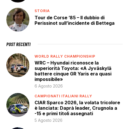
STORIA
Tour de Corse ’85 – Il dubbio di
Perissinot sull’incidente di Bettega
POST RECENTI
WORLD RALLY CHAMPIONSHIP
WRC – Hyundai riconosce la
superiorità Toyota: «A Jyväskylä
battere cinque GR Yaris era quasi
impossibile»
6 Agosto 2026
CAMPIONATI ITALIANI RALLY
CIAR Sparco 2026, la volata tricolore
è lanciata: Daprà leader, Crugnola a
-15 e primi titoli assegnati
5 Agosto 2026