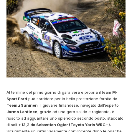
Al termine del primo giorno di gara vera e propria il team
M-
Sport Ford
può sorridere per la bella prestazione fornita da
Teemu Suninen
. Il giovane finlandese, navigato dall’esperto
Jarmo Lehtinen
, grazie ad una gara solida e ragionata, è
riuscito ad agguantare uno splendido secondo posto, staccato
di soli
+13,2 da Sebastien Ogier (Toyota Yaris WRC+).
Sicuramente un inizio veramente convincente dopo le opache