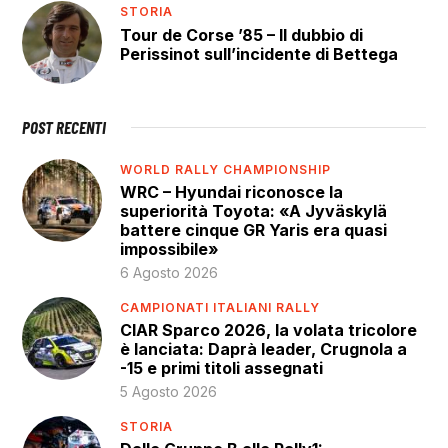
STORIA
Tour de Corse ’85 – Il dubbio di
Perissinot sull’incidente di Bettega
POST RECENTI
WORLD RALLY CHAMPIONSHIP
WRC – Hyundai riconosce la
superiorità Toyota: «A Jyväskylä
battere cinque GR Yaris era quasi
impossibile»
6 Agosto 2026
CAMPIONATI ITALIANI RALLY
CIAR Sparco 2026, la volata tricolore
è lanciata: Daprà leader, Crugnola a
-15 e primi titoli assegnati
5 Agosto 2026
STORIA