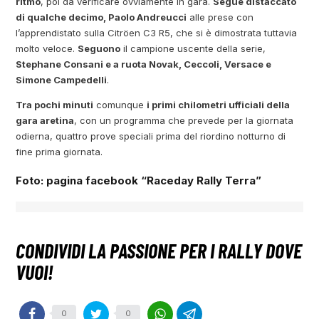
ritmo
, poi da verificare ovviamente in gara.
Segue distaccato
di qualche decimo, Paolo Andreucci
alle prese con
l’apprendistato sulla Citröen C3 R5, che si è dimostrata tuttavia
molto veloce.
Seguono
il campione uscente della serie,
Stephane Consani e a ruota Novak, Ceccoli, Versace e
Simone Campedelli
.
Tra pochi minuti
comunque
i primi chilometri ufficiali della
gara aretina
, con un programma che prevede per la giornata
odierna, quattro prove speciali prima del riordino notturno di
fine prima giornata.
Foto: pagina facebook “Raceday Rally Terra”
0
0