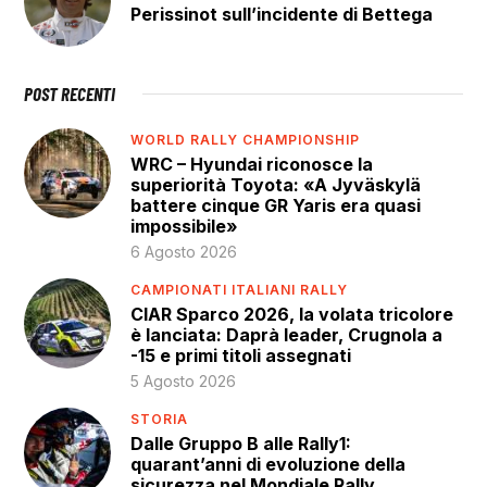
Perissinot sull’incidente di Bettega
POST RECENTI
WORLD RALLY CHAMPIONSHIP
WRC – Hyundai riconosce la
superiorità Toyota: «A Jyväskylä
battere cinque GR Yaris era quasi
impossibile»
6 Agosto 2026
CAMPIONATI ITALIANI RALLY
CIAR Sparco 2026, la volata tricolore
è lanciata: Daprà leader, Crugnola a
-15 e primi titoli assegnati
5 Agosto 2026
STORIA
Dalle Gruppo B alle Rally1:
quarant’anni di evoluzione della
sicurezza nel Mondiale Rally