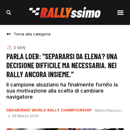
Torna alla categoria
3
MIN
PARLA LOEB: “SEPARARSI DA ELENA? UNA
DECISIONE DIFFICILE MA NECESSARIA. NEI
RALLY ANCORA INSIEME.”
Il campione alsaziano ha finalmente fornito la
sua motivazione alla scelta di cambiare
navigatore
DAKAR/RAID
WORLD RALLY CHAMPIONSHIP
Mirko Placucci
26 Marzo 2021