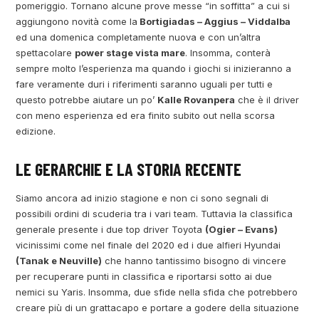
pomeriggio. Tornano alcune prove messe “in soffitta” a cui si
aggiungono novità come la
Bortigiadas – Aggius – Viddalba
ed una domenica completamente nuova e con un’altra
spettacolare
power stage vista mare
. Insomma, conterà
sempre molto l’esperienza ma quando i giochi si inizieranno a
fare veramente duri i riferimenti saranno uguali per tutti e
questo potrebbe aiutare un po’
Kalle Rovanpera
che è il driver
con meno esperienza ed era finito subito out nella scorsa
edizione.
LE GERARCHIE E LA STORIA RECENTE
Siamo ancora ad inizio stagione e non ci sono segnali di
possibili ordini di scuderia tra i vari team. Tuttavia la classifica
generale presente i due top driver Toyota
(Ogier – Evans)
vicinissimi come nel finale del 2020 ed i due alfieri Hyundai
(Tanak e Neuville)
che hanno tantissimo bisogno di vincere
per recuperare punti in classifica e riportarsi sotto ai due
nemici su Yaris. Insomma, due sfide nella sfida che potrebbero
creare più di un grattacapo e portare a godere della situazione