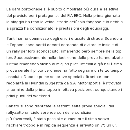
La gara portoghese si è subito dimostrata più dura e selettiva
del previsto per i protagonisti del FIA ERC. Nella prima giornata
la pioggia ha reso le veloci strade dell’isola fangose e la nebbia
a sprazzi ha condizionato le prestazioni degli equipaggi.
Tanti hanno commesso degli errori e uscite di strada. Scandola
e Fappani sono partiti accorti cercando di evitare le insidie di
un rally per loro sconosciuto, rimanendo però sempre nella top
ten. Successivamente nella ripetizione delle prove hanno alzato
il ritmo rimanendo vicino ai migliori piloti ufficiali e già nell’ultima
prova serale il pilota veronese ha fatto segnare un terzo tempo
assoluto. Dopo le prime sei prove speciali affrontate con
regolarità la Hyundai i20gestita da S.A. Motorsport si è ritrovata
al termine della prima tappa in ottava posizione, conquistando i
primi punti del weekend.
Sabato si sono disputate le restanti sette prove speciali del
rally:sotto un cielo serenoe con delle condizioni
più favorevoli, è stato possibile aumentare il ritmo senza
rischiare troppo e in rapida sequenza è arrivato un 7°, un 6°,