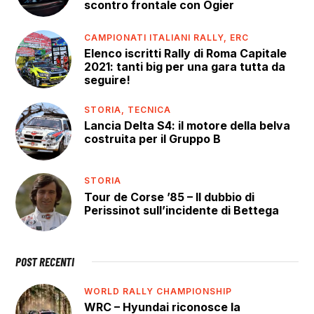
scontro frontale con Ogier
CAMPIONATI ITALIANI RALLY,
ERC
Elenco iscritti Rally di Roma Capitale
2021: tanti big per una gara tutta da
seguire!
STORIA,
TECNICA
Lancia Delta S4: il motore della belva
costruita per il Gruppo B
STORIA
Tour de Corse ’85 – Il dubbio di
Perissinot sull’incidente di Bettega
POST RECENTI
WORLD RALLY CHAMPIONSHIP
WRC – Hyundai riconosce la