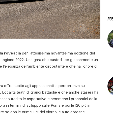
PO
lla rovescia
per l’attesissima novantesima edizione del
a stagione 2022. Una gara che custodisce gelosamente un
 l’eleganza dell’ambiente circostante e che ha l’onore di
ra offre subito agli appassionati la percorrenza su
. Località teatri di grandi battaglie e che anche stasera ha
anno tradito le aspettative e nemmeno i pronostici della
ra in termini di sviluppo sulle Puma e poi le I20 più in
pire se con le prime luci del giorno le auto coreane