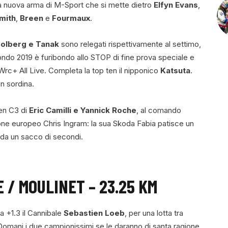
la nuova arma di M-Sport che si mette dietro
Elfyn Evans
,
mith
,
Breen
e
Fourmaux
.
Solberg e Tanak
sono relegati rispettivamente al settimo,
do 2019 è furibondo allo STOP di fine prova speciale e
i Wrc+ All Live. Completa la top ten il nipponico
Katsuta
.
n sordina.
oen C3 di
Eric Camilli e Yannick Roche
, al comando
ione europeo Chris Ingram: la sua Skoda Fabia patisce un
ada un sacco di secondi.
 / MOULINET – 23.25 KM
 a +1.3 il Cannibale
Sebastien Loeb
, per una lotta tra
 Domani i due campionissimi se le daranno di santa ragione.