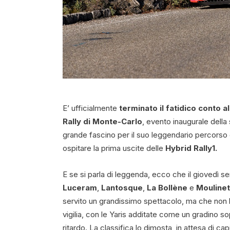
E’ ufficialmente
terminato il fatidico conto a
Rally di Monte-Carlo
, evento inaugurale dell
grande fascino per il suo leggendario percorso e
ospitare la prima uscite delle
Hybrid Rally1.
E se si parla di leggenda, ecco che il giovedì se
Luceram
,
Lantosque
,
La Bollène
e
Moulinet
servito un grandissimo spettacolo, ma che non h
vigilia, con le Yaris additate come un gradino sop
ritardo. La classifica lo dimosta, in attesa di ca