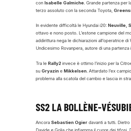
con
Isabelle Galmiche
. Grande partenza per 
terzo assoluto con la seconda Toyota,
Greens
In evidente difficoltà le Hyundai i20:
Neuville, 
ottavo e nono posto. L’estone campione del mon
addirittura nega le dichiarazioni all’operatrice d
Undicesimo Rovanpera, autore di una partenza i
Tra le
Rally2
invece è ottimo l’inizio per la Citr
su
Gryazin
e
Mikkelsen
. Attardato l’ex camp
problema alla scatola del cambio e lascia in str
SS2 LA BOLLÈNE-VÉSUBIE
Ancora
Sebastien Ogier
davanti a tutti. Dietro
Davide e Golia che infiamma il cuore dei tifosi.