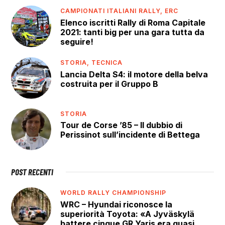
CAMPIONATI ITALIANI RALLY,
ERC
Elenco iscritti Rally di Roma Capitale
2021: tanti big per una gara tutta da
seguire!
STORIA,
TECNICA
Lancia Delta S4: il motore della belva
costruita per il Gruppo B
STORIA
Tour de Corse ’85 – Il dubbio di
Perissinot sull’incidente di Bettega
POST RECENTI
WORLD RALLY CHAMPIONSHIP
WRC – Hyundai riconosce la
superiorità Toyota: «A Jyväskylä
battere cinque GR Yaris era quasi