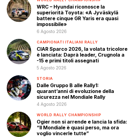
WRC – Hyundai riconosce la
superiorità Toyota: «A Jyväskylä
battere cinque GR Yaris era quasi
impossibile»
6 Agosto 2026
CAMPIONATI ITALIANI RALLY
CIAR Sparco 2026, la volata tricolore
è lanciata: Daprà leader, Crugnola a
-15 e primi titoli assegnati
5 Agosto 2026
STORIA
Dalle Gruppo B alle Rally1:
quarant’anni di evoluzione della
sicurezza nel Mondiale Rally
4 Agosto 2026
WORLD RALLY CHAMPIONSHIP
Ogier non si arrende e lancia la sfida:
“Il Mondiale è quasi perso, ma ora
voglio vincerle tutte”