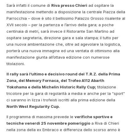
Sarà infatti il comune di
Riva presso Chieri
ad ospitare la
manifestazione mettendo a disposizione la centrale Piazza della
Parrocchia – dove è sito il bellissimo Palazzo Grosso risalente al
XVII secolo – per la partenza e l’arrivo della gara; a poche
centinaia di metri, sarà invece il Ristorante San Martino ad
ospitare segreteria, direzione gara e sala stampa; il tutto per
una nuova ambientazione che, oltre ad agevolare la logistica,
porterà una nuova immagine ed una ventata di ottimismo alla
manifestazione giunta all’ottava edizione con numerose
titolazioni.
Il rally sarà l’ultimo e decisivo round del T.R.Z. della Prima
Zona, del Memory Fornaca, del Trofeo A112 Abarth
Yokohama e della Michelin Historic Rally Cup;
titolazione
tricolore per la gara di regolarità a media e anche per la “sport”
ci saranno in lizza i trofeisti iscritti alla prima edizione della
North West Regularity Cup.
Il programma di massima prevede le
verifiche sportive e
tecniche venerdì 25 novembre pomeriggio
a Riva di Chieri
nella zona della ex Embraco e differenza dello scorso anno è