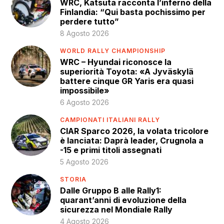
WRC, Katsuta racconta l’inferno della
Finlandia: “Qui basta pochissimo per
perdere tutto”
8 Agosto 2026
WORLD RALLY CHAMPIONSHIP
WRC – Hyundai riconosce la
superiorità Toyota: «A Jyväskylä
battere cinque GR Yaris era quasi
impossibile»
6 Agosto 2026
CAMPIONATI ITALIANI RALLY
CIAR Sparco 2026, la volata tricolore
è lanciata: Daprà leader, Crugnola a
-15 e primi titoli assegnati
5 Agosto 2026
STORIA
Dalle Gruppo B alle Rally1:
quarant’anni di evoluzione della
sicurezza nel Mondiale Rally
4 Agosto 2026