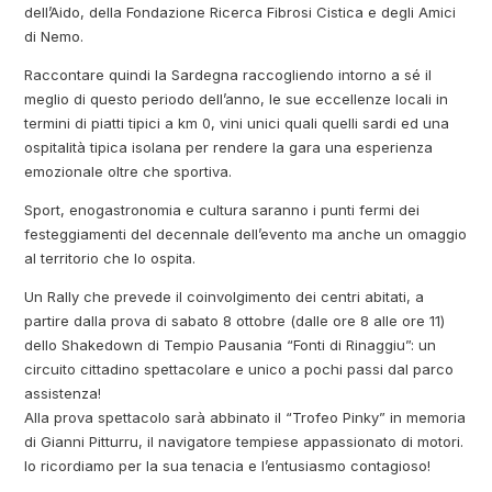
dell’Aido, della Fondazione Ricerca Fibrosi Cistica e degli Amici
di Nemo.
Raccontare quindi la Sardegna raccogliendo intorno a sé il
meglio di questo periodo dell’anno, le sue eccellenze locali in
termini di piatti tipici a km 0, vini unici quali quelli sardi ed una
ospitalità tipica isolana per rendere la gara una esperienza
emozionale oltre che sportiva.
Sport, enogastronomia e cultura saranno i punti fermi dei
festeggiamenti del decennale dell’evento ma anche un omaggio
al territorio che lo ospita.
Un Rally che prevede il coinvolgimento dei centri abitati, a
partire dalla prova di sabato 8 ottobre (dalle ore 8 alle ore 11)
dello Shakedown di Tempio Pausania “Fonti di Rinaggiu”: un
circuito cittadino spettacolare e unico a pochi passi dal parco
assistenza!
Alla prova spettacolo sarà abbinato il “Trofeo Pinky” in memoria
di Gianni Pitturru, il navigatore tempiese appassionato di motori.
lo ricordiamo per la sua tenacia e l’entusiasmo contagioso!