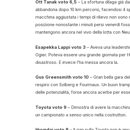
Ott Tanak voto 6,5
– La sfortuna dilaga già dal
abbandona dopo 10 km percorsi, facendosi 4 sp
macchina aggiustata i tempi di rilievo non sono
posizione nonostante i minuti persi venerdì foss
mantengono ancora nel vivo della lotta con Neu
Esapekka Lappi voto 3
– Aveva una leadershi
Ogier. Poteva essere una grande giornata per H
disastroso. E invece l’ha messa ancora la.
Gus Greensmith voto 10
– Gran bella gara del 
respiro con Solberg e Fourmaux. Un buon trampo
delle potenzialità, forse ancora acerbe per esser
Toyota voto 9
– Dimostra di avere la macchina 
un campionato a senso unico nella costruttori.
Hyundai voto 8
– Il gap sulla Toyota non è anc