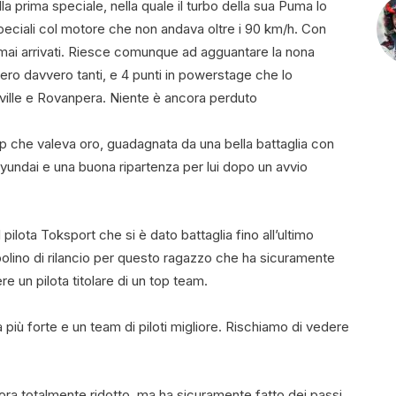
la prima speciale, nella quale il turbo della sua Puma lo
eciali col motore che non andava oltre i 90 km/h. Con
 mai arrivati. Riesce comunque ad agguantare la nona
ero davvero tanti, e 4 punti in powerstage che lo
ville e Rovanpera. Niente è ancora perduto
p che valeva oro, guadagnata da una bella battaglia con
yundai e una buona ripartenza per lui dopo un avvio
pilota Toksport che si è dato battaglia fino all’ultimo
lino di rilancio per questo ragazzo che ha sicuramente
e un pilota titolare di un top team.
più forte e un team di piloti migliore. Rischiamo di vedere
ora totalmente ridotto, ma ha sicuramente fatto dei passi