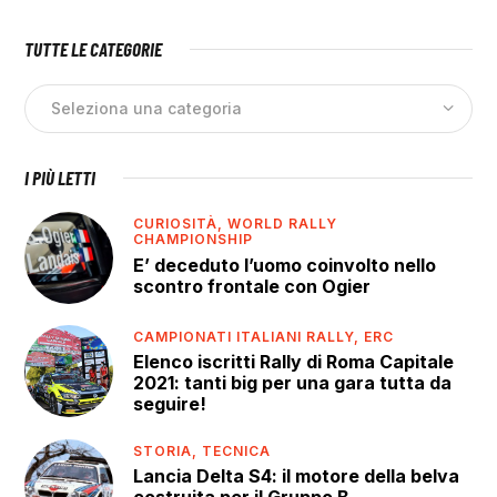
TUTTE LE CATEGORIE
I PIÙ LETTI
CURIOSITÀ,
WORLD RALLY
CHAMPIONSHIP
E’ deceduto l’uomo coinvolto nello
scontro frontale con Ogier
CAMPIONATI ITALIANI RALLY,
ERC
Elenco iscritti Rally di Roma Capitale
2021: tanti big per una gara tutta da
seguire!
STORIA,
TECNICA
Lancia Delta S4: il motore della belva