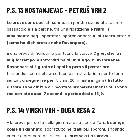
P.S. 13 KOSTANJEVAC – PETRUŠ VRH 2
Le prove sono sporchissime
, sia perché siamo al secondo
passaggio e sia perché, tra una ripetizione e l’altra, i
l
movimento degli spettatori sporca ancora di più le traiettorie
(come ha dichiarato anche Rovanpera).
È una prova difficilissima per tutti e lo stesso
Ogier, che fa il
miglior tempo, è stato vittima di un lungo in un tornante
.
Rovanpera si è girato e Lappi ha perso il posteriore
fermandosi con metà auto fuori dalla strada (ma per fortuna
senza conseguenze per l’ultima i20 rimasta in gara).
In tutto
questo Tanak inizia a rimontare prepotentemente su Evans,
rosicchiato quasi 7 secondi e portandosi a 15,9.
P.S. 14 VINSKI VRH – DUGA RESA 2
È la prova più corta della giornata e su questa
Tanak spinge
come un dannato
, soprattutto nei tratti più sporchi, andando
anche a prendere dei rischi.
Lui stesso a fine prova