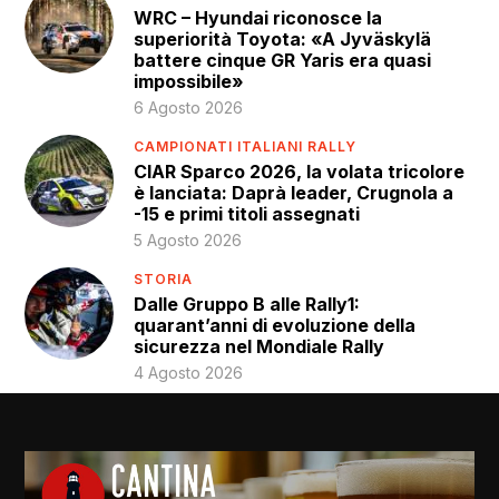
WRC – Hyundai riconosce la
superiorità Toyota: «A Jyväskylä
battere cinque GR Yaris era quasi
impossibile»
6 Agosto 2026
CAMPIONATI ITALIANI RALLY
CIAR Sparco 2026, la volata tricolore
è lanciata: Daprà leader, Crugnola a
-15 e primi titoli assegnati
5 Agosto 2026
STORIA
Dalle Gruppo B alle Rally1:
quarant’anni di evoluzione della
sicurezza nel Mondiale Rally
4 Agosto 2026