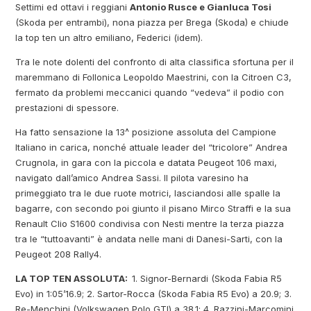
Settimi ed ottavi i reggiani
Antonio Rusce e Gianluca Tosi
(Skoda per entrambi), nona piazza per Brega (Skoda) e chiude
la top ten un altro emiliano, Federici (idem).
Tra le note dolenti del confronto di alta classifica sfortuna per il
maremmano di Follonica Leopoldo Maestrini, con la Citroen C3,
fermato da problemi meccanici quando “vedeva” il podio con
prestazioni di spessore.
Ha fatto sensazione la 13^ posizione assoluta del Campione
Italiano in carica, nonché attuale leader del “tricolore” Andrea
Crugnola, in gara con la piccola e datata Peugeot 106 maxi,
navigato dall’amico Andrea Sassi. Il pilota varesino ha
primeggiato tra le due ruote motrici, lasciandosi alle spalle la
bagarre, con secondo poi giunto il pisano Mirco Straffi e la sua
Renault Clio S1600 condivisa con Nesti mentre la terza piazza
tra le “tuttoavanti” è andata nelle mani di Danesi-Sarti, con la
Peugeot 208 Rally4.
LA TOP TEN ASSOLUTA:
1. Signor-Bernardi (Skoda Fabia R5
Evo) in 1:05’16.9; 2. Sartor-Rocca (Skoda Fabia R5 Evo) a 20.9; 3.
Re-Menchini (Volkswagen Polo GTI) a 38.1; 4. Razzini-Marcomini