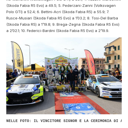
(Skoda Fabia R5 Evo) a 49.5; 5. Pederzani-Zanni (Volksvagen
Polo GTI) a 52.4; 6. Bettini-Acri (Skoda Fabia R5) a 55.9; 7.
Rusce-Musiari (Skoda Fabia R5 Evo) a 1’03.2; 8. Tosi-Del Barba
(Skoda Fabia R5) a 1’19.8; 9. Brega-Zegna (Skoda Fabia R5 Evo)
a 2’02.1; 10. Federici-Bardini (Skoda Fabia R5 Evo) a 2’19.9.
NELLE FOTO: IL VINCITORE SIGNOR E LA CERIMONIA DI ARR