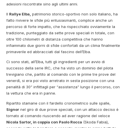
adesioni riscontrate sino agli ultimi anni.
Il
Rallye Elba,
patrimonio storico-sportivo non solo italiano, ha
fatto rivivere le sfide più entusiasmanti, complice anche un
percorso di forte impatto, che ha rispecchiato ovviamente la
tradizione, punteggiato da sette prove speciali in totale, con
oltre 100 chilometri di distanza competitiva che hanno
infiammato due giorni di sfide confortati da un clima finalmente
primaverile ed abbracciati dal fascino dell’Elba.
Ci sono stati, all’Elba, tutti gli ingredienti per un avvio di
successo della serie IRC, che ha visto un dominio del pilota
trevigiano che, partito al comando con le prime tre prove del
venerdì, si era poi visto arretrato in sesta posizione con una
penalità di 30” inflittagli per “assistenza” lungo il percorso, con
la vettura che era in panne.
Ripartito stamane con il fardello cronometrico sulle spalle,
Signor
nel giro di due prove speciali, con un attacco deciso è
tornato al comando riuscendo ad aver ragione del veloce
Nicola Sartor, in coppia con Paolo Rocca
(Skoda Fabia),