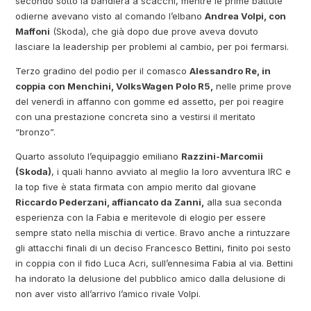
secondo sotto la bandiera a scacchi, mentre le prime battute
odierne avevano visto al comando l’elbano
Andrea Volpi, con
Maffoni
(Skoda), che già dopo due prove aveva dovuto
lasciare la leadership per problemi al cambio, per poi fermarsi.
Terzo gradino del podio per il comasco
Alessandro Re, in
coppia con Menchini, VolksWagen Polo R5,
nelle prime prove
del venerdì in affanno con gomme ed assetto, per poi reagire
con una prestazione concreta sino a vestirsi il meritato
“bronzo”.
Quarto assoluto l’equipaggio emiliano
Razzini-Marcomii
(Skoda)
, i quali hanno avviato al meglio la loro avventura IRC e
la top five è stata firmata con ampio merito dal giovane
Riccardo Pederzani, affiancato da Zanni,
alla sua seconda
esperienza con la Fabia e meritevole di elogio per essere
sempre stato nella mischia di vertice. Bravo anche a rintuzzare
gli attacchi finali di un deciso Francesco Bettini, finito poi sesto
in coppia con il fido Luca Acri, sull’ennesima Fabia al via. Bettini
ha indorato la delusione del pubblico amico dalla delusione di
non aver visto all’arrivo l’amico rivale Volpi.