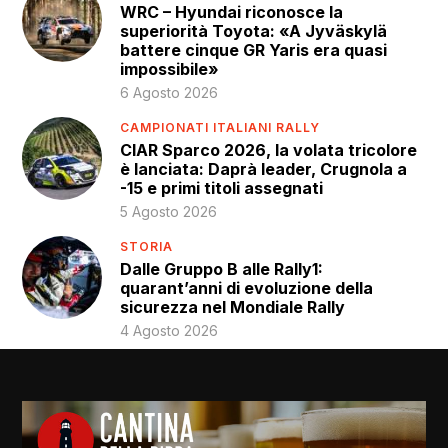
WRC – Hyundai riconosce la
superiorità Toyota: «A Jyväskylä
battere cinque GR Yaris era quasi
impossibile»
6 Agosto 2026
CAMPIONATI ITALIANI RALLY
CIAR Sparco 2026, la volata tricolore
è lanciata: Daprà leader, Crugnola a
-15 e primi titoli assegnati
5 Agosto 2026
STORIA
Dalle Gruppo B alle Rally1:
quarant’anni di evoluzione della
sicurezza nel Mondiale Rally
4 Agosto 2026