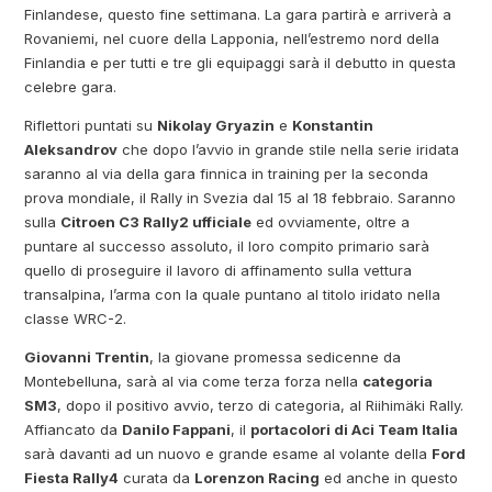
Finlandese, questo fine settimana. La gara partirà e arriverà a
Rovaniemi, nel cuore della Lapponia, nell’estremo nord della
Finlandia e per tutti e tre gli equipaggi sarà il debutto in questa
celebre gara.
Riflettori puntati su
Nikolay Gryazin
e
Konstantin
Aleksandrov
che dopo l’avvio in grande stile nella serie iridata
saranno al via della gara finnica in training per la seconda
prova mondiale, il Rally in Svezia dal 15 al 18 febbraio. Saranno
sulla
Citroen C3 Rally2 ufficiale
ed ovviamente, oltre a
puntare al successo assoluto, il loro compito primario sarà
quello di proseguire il lavoro di affinamento sulla vettura
transalpina, l’arma con la quale puntano al titolo iridato nella
classe WRC-2.
Giovanni Trentin
, la giovane promessa sedicenne da
Montebelluna, sarà al via come terza forza nella
categoria
SM3
, dopo il positivo avvio, terzo di categoria, al Riihimäki Rally.
Affiancato da
Danilo Fappani
, il
portacolori di Aci Team Italia
sarà davanti ad un nuovo e grande esame al volante della
Ford
Fiesta Rally4
curata da
Lorenzon Racing
ed anche in questo