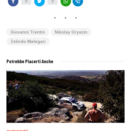
0
0
Giovanni Trentin
Nikolay Gryazin
Zelindo Melegari
Potrebbe Piacerti Anche