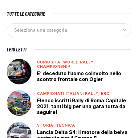
TUTTE LE CATEGORIE
I PIÙ LETTI
CURIOSITÀ,
WORLD RALLY
CHAMPIONSHIP
E’ deceduto l’uomo coinvolto nello
scontro frontale con Ogier
CAMPIONATI ITALIANI RALLY,
ERC
Elenco iscritti Rally di Roma Capitale
2021: tanti big per una gara tutta da
seguire!
STORIA,
TECNICA
Lancia Delta S4: il motore della belva
costruita per il Gruppo B