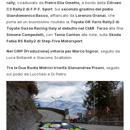
rally
, coadiuvato da
Pietro Elia Ometto,
a bordo della
Citroen
C3 Rally2 di F.P.F. Sport
. Sul
secondo gradino del podio
Giandomenico Basso,
affiancato da
Lorenzo Granai
, che
porta ad un buonissimo risultato la
Toyota GR Yaris Rally2 di
Toyota Gazoo Racing Italy al debutto nel CIAR
.
Terzo
alla fine
Simone Campedelli,
con
Tania Canton
alle note, sulla
Skoda
Fabia RS Rally2 di Step-Five Motorsport
.
Nel CIRP (Produzione) vittoria per Marco Signor
, seguito da
Luca Bottarelli e Giacomo Scattolon.
Tra le Due Ruote Motrici trionfa Gianandrea Pisani
, seguito
sul podio da Lucchesi e Di Pietro.