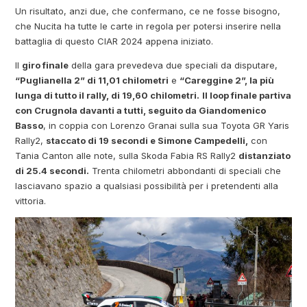
Un risultato, anzi due, che confermano, ce ne fosse bisogno,
che Nucita ha tutte le carte in regola per potersi inserire nella
battaglia di questo CIAR 2024 appena iniziato.
Il
giro finale
della gara prevedeva due speciali da disputare,
“Puglianella 2” di 11,01 chilometri
e
“Careggine 2”, la più
lunga di tutto il rally, di 19,60 chilometri.
Il loop finale partiva
con Crugnola davanti a tutti, seguito da Giandomenico
Basso
, in coppia con Lorenzo Granai sulla sua Toyota GR Yaris
Rally2,
staccato di 19 secondi e Simone Campedelli,
con
Tania Canton alle note, sulla Skoda Fabia RS Rally2
distanziato
di 25.4 secondi.
Trenta chilometri abbondanti di speciali che
lasciavano spazio a qualsiasi possibilità per i pretendenti alla
vittoria.