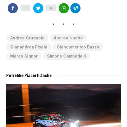
0
0
Andrea Crugnola
Andrea Nucita
Gianandrea Pisani
Giandomenico Basso
Marco Signor
Simone Campedelli
Potrebbe Piacerti Anche