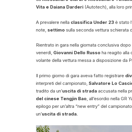
Vita e Daiana Darderi
(Autotech), alla loro pr
A prevalere nella
classifica Under 23
è stato l
note,
settimo
sulla seconda vettura schierata d
Rientrato in gara nella giornata conclusiva dopo 
venerdì,
Giovanni Dello Russo
ha reagito alla
volante della vettura messa a disposizione da
Il primo giorno di gara aveva fatto registrare
div
interpreti del campionato,
Salvatore Lo Casci
tradito da un’
uscita di strada
accusata nella pr
del cinese Tengjin Bao
, all’esordio nella GR 
epilogo per un’altra “new entry” del campionat
un’
uscita di strada
.