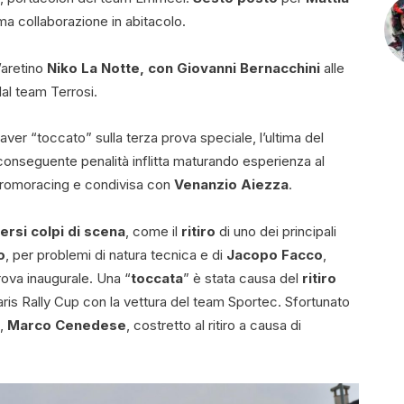
ima collaborazione in abitacolo.
’aretino
Niko La Notte, con Giovanni Bernacchini
alle
al team Terrosi.
aver “toccato” sulla terza prova speciale, l’ultima del
 conseguente penalità inflitta maturando esperienza al
 Promoracing e condivisa con
Venanzio Aiezza
.
ersi colpi di scena
, come il
ritiro
di uno dei principali
o
, per problemi di natura tecnica e di
Jacopo Facco
,
ova inaugurale. Una “
toccata
” è stata causa del
ritiro
Yaris Rally Cup con la vettura del team Sportec. Sfortunato
o,
Marco Cenedese
, costretto al ritiro a causa di