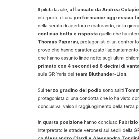
Il pilota laziale,
affiancato da Andrea Colapie
interprete di una
performance aggressiva fin 
nella serata di apertura e maturando, nella giorna
continuo botta e risposta
quello che ha inter
Thomas Paperini
, protagonisti di un confronto
prove che hanno caratterizzato l’appuntamento va
che hanno assunto linee nette sugli ultimi chilom
primato con 4 secondi ed 8 decimi di vant
sulla GR Yaris del
team Bluthunder-Lion
.
Sul
terzo gradino del podio
sono saliti
Tomma
protagonista di una condotta che lo ha visto con
conclusiva, valso il raggiungimento della terza p
In
quarta posizione
hanno concluso
Fabrizio
interpretato le strade veronesi sui sedili della
da
Alessandro Ciardi e Alessandro Tondini