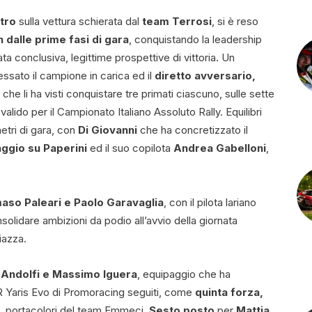
tro
sulla vettura schierata dal
team Terrosi
, si è reso
dalle prime fasi di gara
, conquistando la leadership
ta conclusiva, legittime prospettive di vittoria. Un
essato il campione in carica ed il
diretto avversario,
 che li ha visti conquistare tre primati ciascuno, sulle sette
lido per il Campionato Italiano Assoluto Rally. Equilibri
etri di gara, con
Di Giovanni
che ha concretizzato il
aggio su Paperini
ed il suo copilota
Andrea Gabelloni
,
so Paleari e Paolo Garavaglia
, con il pilota lariano
solidare ambizioni da podio all’avvio della giornata
iazza.
 Andolfi e Massimo Iguera
, equipaggio che ha
 GR Yaris Evo di Promoracing seguiti, come
quinta forza,
, portacolori del team Emmeci.
Sesto posto
per
Mattia