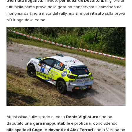
Giornata negativa
, invece,
per Edoardo De Antoni
: migliore di
tutti nella prima prova della gara ha conservato il comando del
monomarca sino a metà del rally, ma si è poi
ritirato
sulla prova
più lunga della corsa.
Attesissimo sulle strade di casa
Denis Vigliaturo
che ha
disputato una
gara inappuntabile e proficua
, concludendo
alle spalle di Cogni
e
davanti ad Alex Ferrari
che a Verona ha