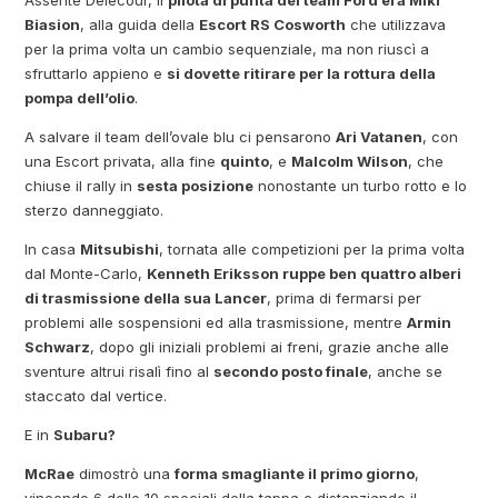
Assente Delecour, il
pilota di punta del team Ford era Miki
Biasion
, alla guida della
Escort RS Cosworth
che utilizzava
per la prima volta un cambio sequenziale, ma non riuscì a
sfruttarlo appieno e
si dovette ritirare per la rottura della
pompa dell’olio
.
A salvare il team dell’ovale blu ci pensarono
Ari Vatanen
, con
una Escort privata, alla fine
quinto
, e
Malcolm Wilson
, che
chiuse il rally in
sesta posizione
nonostante un turbo rotto e lo
sterzo danneggiato.
In casa
Mitsubishi
, tornata alle competizioni per la prima volta
dal Monte-Carlo,
Kenneth Eriksson ruppe ben quattro alberi
di trasmissione della sua Lancer
, prima di fermarsi per
problemi alle sospensioni ed alla trasmissione, mentre
Armin
Schwarz
, dopo gli iniziali problemi ai freni, grazie anche alle
sventure altrui risalì fino al
secondo posto finale
, anche se
staccato dal vertice.
E in
Subaru?
McRae
dimostrò una
forma smagliante il primo giorno
,