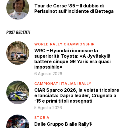
Tour de Corse ’85 – Il dubbio di
Perissinot sull’incidente di Bettega
POST RECENTI
WORLD RALLY CHAMPIONSHIP
WRC – Hyundai riconosce la
superiorità Toyota: «A Jyväskylä
battere cinque GR Yaris era quasi
impossibile»
6 Agosto 2026
CAMPIONATI ITALIANI RALLY
CIAR Sparco 2026, la volata tricolore
è lanciata: Daprà leader, Crugnola a
-15 e primi titoli assegnati
5 Agosto 2026
STORIA
Dalle Gruppo B alle Rally1: