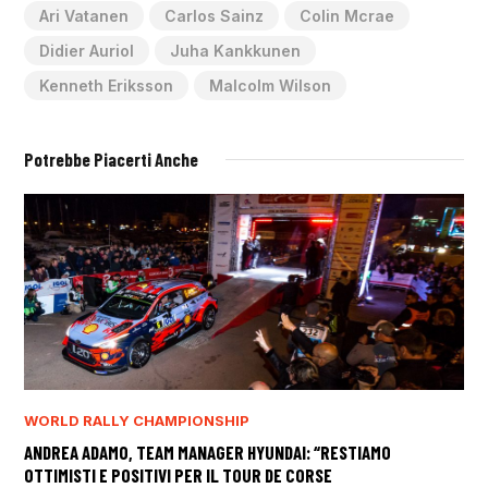
Ari Vatanen
Carlos Sainz
Colin Mcrae
Didier Auriol
Juha Kankkunen
Kenneth Eriksson
Malcolm Wilson
Potrebbe Piacerti Anche
WORLD RALLY CHAMPIONSHIP
ANDREA ADAMO, TEAM MANAGER HYUNDAI: “RESTIAMO
OTTIMISTI E POSITIVI PER IL TOUR DE CORSE