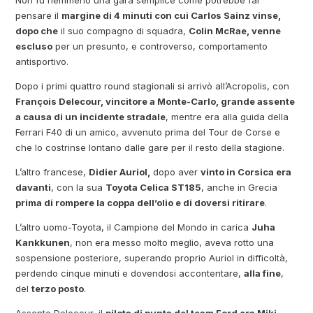
Non fu nemmeno una gara semplice come potrebbe far
pensare il
margine di 4 minuti con cui Carlos Sainz vinse,
dopo che
il suo compagno di squadra,
Colin McRae, venne
escluso
per un presunto, e controverso, comportamento
antisportivo.
Dopo i primi quattro round stagionali si arrivò all’Acropolis, con
François Delecour, vincitore a Monte-Carlo, grande assente
a causa di un incidente stradale
, mentre era alla guida della
Ferrari F40 di un amico, avvenuto prima del Tour de Corse e
che lo costrinse lontano dalle gare per il resto della stagione.
L’altro francese,
Didier Auriol,
dopo aver
vinto in Corsica era
davanti
, con la sua
Toyota Celica ST185
, anche in Grecia
prima di rompere la coppa dell’olio e di doversi ritirare
.
L’altro uomo-Toyota, il Campione del Mondo in carica
Juha
Kankkunen
, non era messo molto meglio, aveva rotto una
sospensione posteriore, superando proprio Auriol in difficoltà,
perdendo cinque minuti e dovendosi accontentare,
alla fine
,
del
terzo posto
.