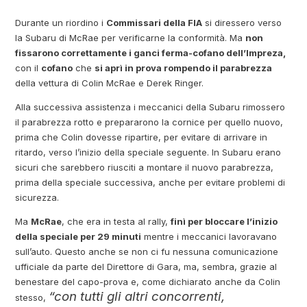
Durante un riordino i
Commissari della FIA
si diressero verso
la Subaru di McRae per verificarne la conformità. Ma
non
fissarono correttamente i ganci ferma-cofano dell’Impreza,
con il
cofano
che
si aprì in prova rompendo il parabrezza
della vettura di Colin McRae e Derek Ringer.
Alla successiva assistenza i meccanici della Subaru rimossero
il parabrezza rotto e prepararono la cornice per quello nuovo,
prima che Colin dovesse ripartire, per evitare di arrivare in
ritardo, verso l’inizio della speciale seguente. In Subaru erano
sicuri che sarebbero riusciti a montare il nuovo parabrezza,
prima della speciale successiva, anche per evitare problemi di
sicurezza.
Ma
McRae
, che era in testa al rally,
finì per bloccare l’inizio
della speciale per 29 minuti
mentre i meccanici lavoravano
sull’auto. Questo anche se non ci fu nessuna comunicazione
ufficiale da parte del Direttore di Gara, ma, sembra, grazie al
benestare del capo-prova e, come dichiarato anche da Colin
“con tutti gli altri concorrenti,
stesso,