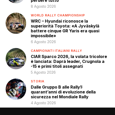
perdere tutto”
8 Agosto 2026
WORLD RALLY CHAMPIONSHIP
WRC – Hyundai riconosce la
superiorità Toyota: «A Jyväskylä
battere cinque GR Yaris era quasi
impossibile»
6 Agosto 2026
CAMPIONATI ITALIANI RALLY
CIAR Sparco 2026, la volata tricolore
è lanciata: Daprà leader, Crugnola a
-15 e primi titoli assegnati
5 Agosto 2026
STORIA
Dalle Gruppo B alle Rally1:
quarant’anni di evoluzione della
sicurezza nel Mondiale Rally
4 Agosto 2026