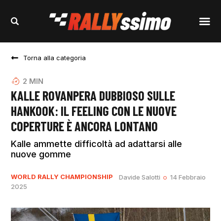
Torna alla categoria
2
MIN
KALLE ROVANPERA DUBBIOSO SULLE
HANKOOK: IL FEELING CON LE NUOVE
COPERTURE È ANCORA LONTANO
Kalle ammette difficoltà ad adattarsi alle
nuove gomme
WORLD RALLY CHAMPIONSHIP
Davide Salotti
14 Febbraio
2025