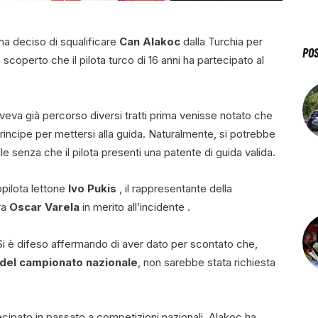
 ha deciso di squalificare
Can Alakoc
dalla Turchia per
PO
coperto che il pilota turco di 16 anni ha partecipato al
eva già percorso diversi tratti prima venisse notato che
rincipe per mettersi alla guida. Naturalmente, si potrebbe
le senza che il pilota presenti una patente di guida valida.
opilota lettone
Ivo Pukis
, il rappresentante della
ra
Oscar Varela
in merito all’incidente .
 Si è difeso affermando di aver dato per scontato che,
 del campionato nazionale
, non sarebbe stata richiesta
ecipato in passato a competizioni nazionali. Alakoc ha