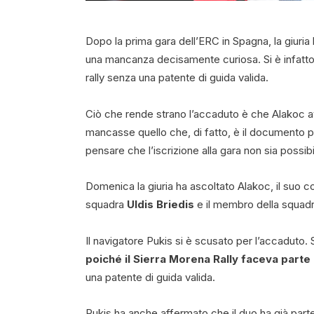
Dopo la prima gara dell’ERC in Spagna, la giuria
una mancanza decisamente curiosa. Si è infatto s
rally senza una patente di guida valida.
Ciò che rende strano l’accaduto è che Alakoc av
mancasse quello che, di fatto, è il documento p
pensare che l’iscrizione alla gara non sia possibi
Domenica la giuria ha ascoltato Alakoc, il suo c
squadra
Uldis Briedis
e il membro della squad
Il navigatore Pukis si è scusato per l’accaduto.
poiché il Sierra Morena Rally faceva parte
una patente di guida valida.
Pukis ha anche affermato che il duo ha già part