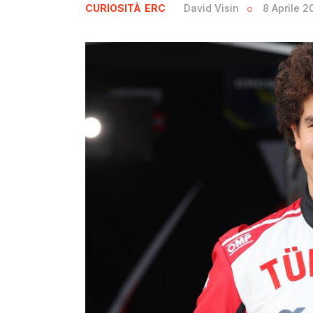
CURIOSITÀ
ERC
David Visin
8 Aprile 2