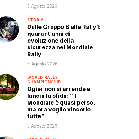
5 Agosto 2026
STORIA
Dalle Gruppo B alle Rally1:
quarant’anni di
evoluzione della
sicurezza nel Mondiale
Rally
4 Agosto 2026
WORLD RALLY
CHAMPIONSHIP
Ogier non si arrende e
lancia la sfida: “Il
Mondiale è quasi perso,
ma ora voglio vincerle
tutte”
3 Agosto 2026