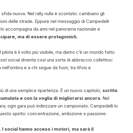
 sfida nuova. Nel rally nulla è scontato: cambiano gli
zioni delle strade. Eppure nel messaggio di Campedelli
 lo accompagna da anni nel panorama nazionale e
ecipare, ma di essere protagonisti.
 pilota è il volto più visibile, ma dietro c’è un mondo fatto
 post social diventa così una sorta di abbraccio collettivo:
 nell’ombra e a chi segue da fuori, tra tifosi e
più di una semplice ripartenza. È un nuovo capitolo,
scritto
mulata e con la voglia di migliorarsi ancora
. Nel
gara; ogni gara può indirizzare un campionato. Campedelli lo
esto spirito: concentrazione, ambizione e passione.
.
I social hanno acceso i motori, ma sarà il