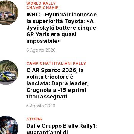
WORLD RALLY
CHAMPIONSHIP
WRC – Hyundai riconosce
la superiorità Toyota: «A
Jyväskylä battere cinque
GR Yaris era quasi
impossibile»
6 Agosto 2026
CAMPIONATI ITALIANI RALLY
CIAR Sparco 2026, la
volata tricolore è
lanciata: Daprà leader,
Crugnola a -15 e primi
titoli assegnati
5 Agosto 2026
STORIA
Dalle Gruppo B alle Rally1:
quarant’anni di