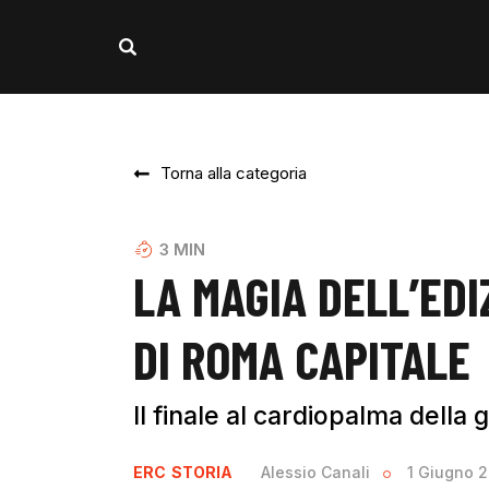
Torna alla categoria
3
MIN
LA MAGIA DELL’EDI
DI ROMA CAPITALE
Il finale al cardiopalma dell
ERC
STORIA
Alessio Canali
1 Giugno 