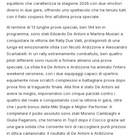
equilibrio che caratterizza la stagione 2026 con due vincitori
diversi in due gare, offrendo uno spettacolo che ha tenuto tutti
con il fiato sospeso fino all’ultima prova speciale.
Al termine di 13 lunghe prove speciali, ben 144 km in
programma, sono stati Edoardo De Antoni e Martina Musiari a
conquistare la vittoria del Rally Due Valli, protagonisti di una
lunga ed emozionante sfida con Nicolò Ardizzone e Alessandro
Scartabelli. In un rally estremamente combattuto, ben quattro
piloti differenti sono riusciti a firmare almeno una prova
speciale. La sfida tra De Antoni e Ardizzone ha animato l’intero
weekend veronese, con i due equipaggi capaci di spartirsi
equamente nove scratch complessivi e battagliare prova dopo
prova fino al traguardo finale. Alla fine è stato De Antoni ad
avere la meglio, imponendosi con cinque parziali contro i
quattro del rivale e conquistando così la vittoria in gara, oltre
che i punti bonus della Miki Stage e Miglior Performer. A
completare il podio assoluto sono stati Moreno Cambiaghi e
Giulia Paganoni, che tornano in Top3 dopo il Ciocco grazie ad
una gara solida che consente loro di raccogliere punti preziosi
in ottica campionato. Il risultato di De Antoni e Ardizzone