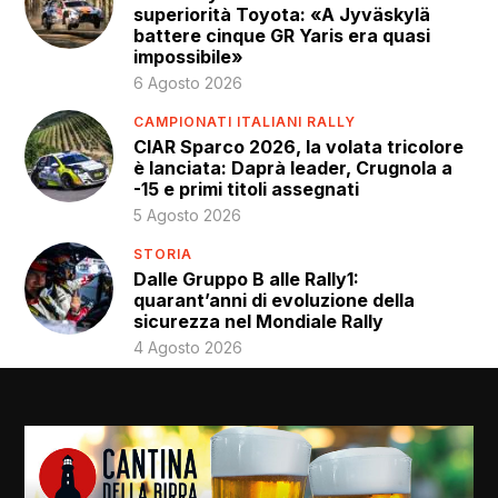
superiorità Toyota: «A Jyväskylä
battere cinque GR Yaris era quasi
impossibile»
6 Agosto 2026
CAMPIONATI ITALIANI RALLY
CIAR Sparco 2026, la volata tricolore
è lanciata: Daprà leader, Crugnola a
-15 e primi titoli assegnati
5 Agosto 2026
STORIA
Dalle Gruppo B alle Rally1:
quarant’anni di evoluzione della
sicurezza nel Mondiale Rally
4 Agosto 2026