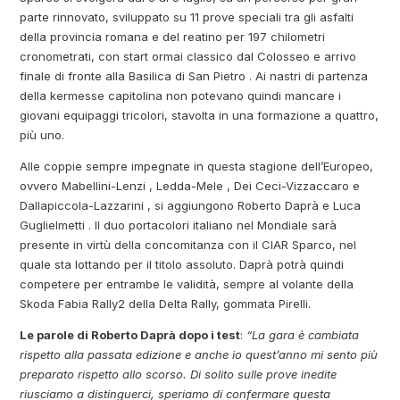
parte rinnovato, sviluppato su 11 prove speciali tra gli asfalti
della provincia romana e del reatino per 197 chilometri
cronometrati, con start ormai classico dal Colosseo e arrivo
finale di fronte alla Basilica di San Pietro . Ai nastri di partenza
della kermesse capitolina non potevano quindi mancare i
giovani equipaggi tricolori, stavolta in una formazione a quattro,
più uno.
Alle coppie sempre impegnate in questa stagione dell’Europeo,
ovvero Mabellini-Lenzi , Ledda-Mele , Dei Ceci-Vizzaccaro e
Dallapiccola-Lazzarini , si aggiungono Roberto Daprà e Luca
Guglielmetti . Il duo portacolori italiano nel Mondiale sarà
presente in virtù della concomitanza con il CIAR Sparco, nel
quale sta lottando per il titolo assoluto. Daprà potrà quindi
competere per entrambe le validità, sempre al volante della
Skoda Fabia Rally2 della Delta Rally, gommata Pirelli.
Le parole di Roberto Daprà dopo i test
:
“La gara è cambiata
rispetto alla passata edizione e anche io quest’anno mi sento più
preparato rispetto allo scorso. Di solito sulle prove inedite
riusciamo a distinguerci, speriamo di confermare questa