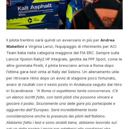
Il pilota trentino sarà quindi un avversario in più per
Andrea
Mabellini
e Virginia Lenzi, l’equipaggio di riferimento per ACI
Team Italia nella categoria maggiore del FIA ERC. Sempre sulla
Lancia Ypsilon Rally2 HF Integrale, gestita da FPF Sport, come le
altre gommata Pirelli, il pilota bresciano arriva a Roma dopo
l’ottima gara-test vinta al Rally del Sebino. Un allenamento utile
per ritrovare ritmo dopo un avvio di stagione poco fortunato,
avaro di risultati con il sesto posto in Andalusia seguito dal ritiro
in Scandinavia :
“A Roma ci aspettiamo tanta concorrenza. C’è
un elenco iscritti folto, con tanti piloti che possono vincere e
giocare il podio. Sicuramente una delle gare più partecipate e
agguerrita dell”Europeo. Sarà incredibilmente tosta
considerazione anche la presenza dei piloti dell’Italiano.
Abbiamo fatto i test e sono andati bene, abbiamo lavorato sul
set up della nostra Lancia per adattarci alle condizioni che