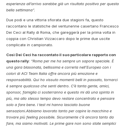
esperienza all’arrivo sarebbe già un risultato positivo per questa
bella settimana”.
Due podi e una vittoria sfiorata due stagioni fa, questo
raccontano le statistiche del ventunenne casertano Francesco
Dei Ceci al Rally di Roma, che gareggerà per la prima volta in
coppia con Christian Vizzaccaro dopo le prime due uscite
complicate in campionato.
Così Dei Ceci ha raccontato il suo particolare rapporto con
questo rally
:
“Roma per me ha sempre un sapore speciale. È
una gara blasonata, bellissima e correrla nell’Europeo con i
colori di ACI Team Italia offre ancora più emozione e
responsabilità. Qui ho vissuto momenti belli in passato, tornarci
è sempre qualcosa che senti dentro. C’è tanta gente, amici,
sponsor, famiglia ci sosterranno e questo mi dà una spinta in
più, ma allo stesso tempo devo restare concentrato e pensare
solo a fare bene. I test mi hanno lasciato buone
sensazioni.Abbiamo lavorato tanto per capire la macchina e
trovare più feeling possibile. Sicuramente c’è ancora tanto da
fare, ma siamo motivati. Le prime gare non sono state semplici