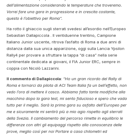
dell’alimentazione considerando le temperature che troveremo.
Vorrei fare una gara in progressione e in crescita costante,
questo è l’obiettivo per Roma”.
Ha rotto il ghiaccio sugli sterrati svedesi all’esordio nell’Europeo
Sebastian Dallapiccola . Il ventiduenne trentino, Campione
Italiano Junior uscente, ritrova l’asfalto di Roma a due anni di
distanza dalla sua unica apparizione, oggi sulla Lancia Ypsilon
Rally4 per provare a sfruttare la tappa “di casa” nella serie
continentale dedicata ai giovani, il FIA Junior ERC, sempre in
coppia con Nicolò Lazzarini.
Il commento di Dallapiccola
:
“Ho un gran ricordo del Rally di
Roma e tornarci da pilota di ACI Team Italia fa un bell’effetto, non
vedo l’ora di mettere il casco. Abbiamo fatto tante modifiche alla
macchina dopo la gara test, mi sento fiducioso e spero che vada
tutto per il meglio. Sarà la prima gara su asfalto dell’Europeo per
me e sicuramente mi sentirò più a mio agio rispetto agli sterrati
della Svezia. Il cambiamento del percorso rimette in equilibrio le
differenze con altri gli equipaggi rispetto alla conoscenza delle
prove, meglio così per noi Portare a casa chilometri ed