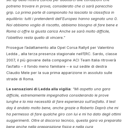
potremo trovare in prova, considerato che ci sarà parecchio
grip. La prima parte di campionato ha lasciato la classifica in
equilibrio: tutti i pretendenti dell’Europeo hanno segnato uno 0.
Noi abbiamo voglia di riscatto, abbiamo bisogno di fare bene e
Roma ci offre la giusta carica Anche se sarà molto difficile,
l’obiettivo resta quello di vincere.”
Prosegue l’adattamento alla Opel Corsa Rally4 per Valentino
Ledda , alla terza presenza stagionale nell’ERC. Sardo, classe
2007, il più giovane della compagine ACI Team Italia ritroverà
l’asfalto – il fondo meno familiare – e sul sedile di destra
Claudio Mele per la sua prima apparizione in assoluto sulle
strade di Roma.
Le sensazioni di Ledda alla vigilia
:
“Mi aspetto una gara
difficile, estremamente impegnativa considerando le prove
lunghe e la mia necessità di fare esperienza sull’asfalto. Il test
day è andato molto bene, anche grazie a Roberto Daprà che mi
ha permesso di fare qualche giro con lui e mi ha dato degli ottimi
suggerimenti. Oltre al discorso tecnico, questa gara va preparata
bene anche nella preparazione fisica e nella cura