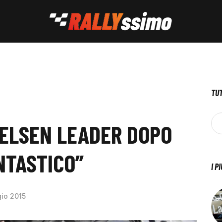
TUT
KELSEN LEADER DOPO
ANTASTICO”
I P
io 2015