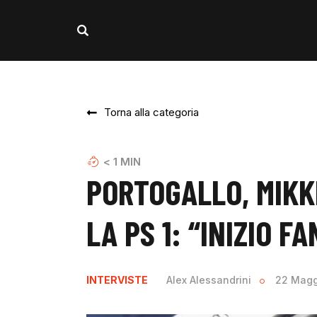
Torna alla categoria
< 1
MIN
PORTOGALLO, MIK
LA PS 1: “INIZIO F
INTERVISTE
Alex Alessandrini
22 Magg