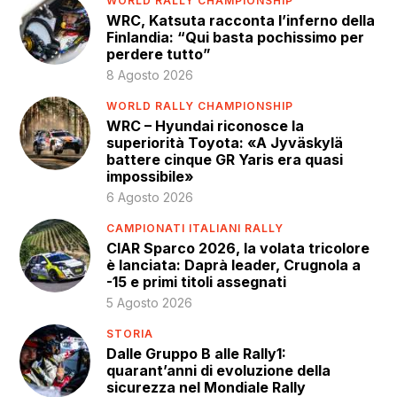
WORLD RALLY CHAMPIONSHIP
WRC, Katsuta racconta l’inferno della
Finlandia: “Qui basta pochissimo per
perdere tutto”
8 Agosto 2026
WORLD RALLY CHAMPIONSHIP
WRC – Hyundai riconosce la
superiorità Toyota: «A Jyväskylä
battere cinque GR Yaris era quasi
impossibile»
6 Agosto 2026
CAMPIONATI ITALIANI RALLY
CIAR Sparco 2026, la volata tricolore
è lanciata: Daprà leader, Crugnola a
-15 e primi titoli assegnati
5 Agosto 2026
STORIA
Dalle Gruppo B alle Rally1:
quarant’anni di evoluzione della
sicurezza nel Mondiale Rally