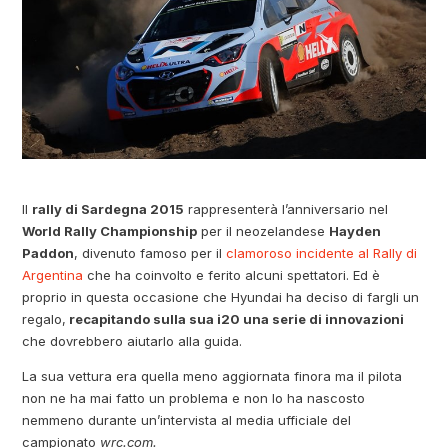
Il
rally di Sardegna 2015
rappresenterà l’anniversario nel
World Rally Championship
per il neozelandese
Hayden
Paddon
, divenuto famoso per il
clamoroso incidente al Rally di
Argentina
che ha coinvolto e ferito alcuni spettatori. Ed è
proprio in questa occasione che Hyundai ha deciso di fargli un
regalo,
recapitando sulla sua i20 una serie di innovazioni
che dovrebbero aiutarlo alla guida.
La sua vettura era quella meno aggiornata finora ma il pilota
non ne ha mai fatto un problema e non lo ha nascosto
nemmeno durante un’intervista al media ufficiale del
campionato
wrc.com.