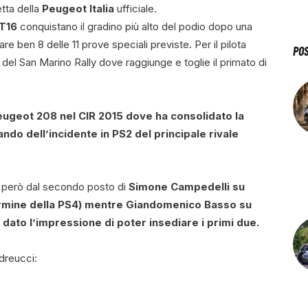
tta della
Peugeot Italia
ufficiale.
T16
conquistano il gradino più alto del podio dopo una
e ben 8 delle 11 prove speciali previste. Per il pilota
PO
ati del San Marino Rally dove raggiunge e toglie il primato di
eugeot 208
nel
CIR 2015
dove ha consolidato la
ndo dell’incidente in PS2 del principale rivale
ta però dal secondo posto di
Simone Campedelli
su
termine della PS4) mentre
Giandomenico Basso
su
 dato l’impressione di poter insediare i primi due.
dreucci: