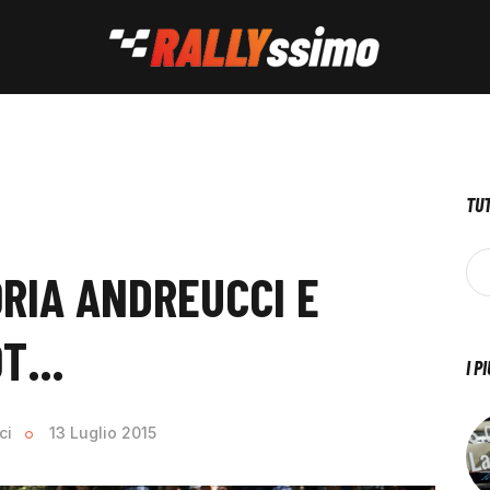
TUT
ORIA ANDREUCCI E
OT…
I P
ci
13 Luglio 2015