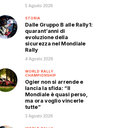
5 Agosto 2026
STORIA
Dalle Gruppo B alle Rally1:
quarant’anni di
evoluzione della
sicurezza nel Mondiale
Rally
4 Agosto 2026
WORLD RALLY
CHAMPIONSHIP
Ogier non si arrende e
lancia la sfida: “Il
Mondiale è quasi perso,
ma ora voglio vincerle
tutte”
3 Agosto 2026