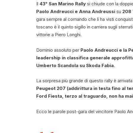
Il
43° San Marino Rally
si chiude con la doppie
Paolo Andreucci e Anna Andreussi
su
208 
gara sempre al comando che li ha visti conquistar
toscano è il quinto sigillo in carriera sugli sterr
vittorie a Piero Longhi.
Dominio assoluto per
Paolo Andreucci
e la
P
leadership in classifica generale approfitta
Umberto Scandola
su
Skoda Fabia
.
La sorpresa più grande di questo rally è arriva
Peugeot 207
(addirittura in testa fino al 
Ford Fiesta
, terzo al traguardo, non ha mai
Ecco le parole post-gara del vincitore Paolo An