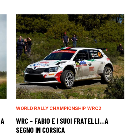
WORLD RALLY CHAMPIONSHIP
WRC2
LA
WRC – FABIO E I SUOI FRATELLI…A
SEGNO IN CORSICA