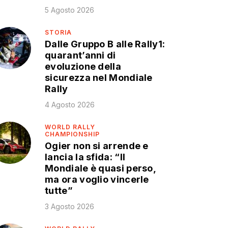
5 Agosto 2026
STORIA
Dalle Gruppo B alle Rally1:
quarant’anni di
evoluzione della
sicurezza nel Mondiale
Rally
4 Agosto 2026
WORLD RALLY
CHAMPIONSHIP
Ogier non si arrende e
lancia la sfida: “Il
Mondiale è quasi perso,
ma ora voglio vincerle
tutte”
3 Agosto 2026