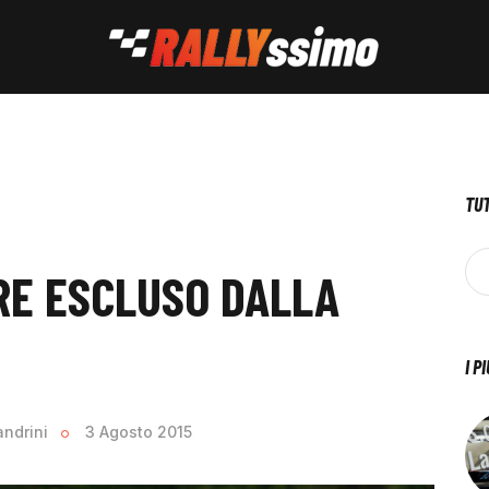
TUT
RE ESCLUSO DALLA
I P
andrini
3 Agosto 2015