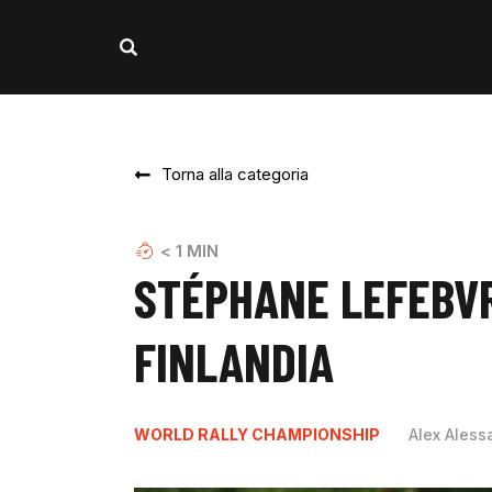
Torna alla categoria
< 1
MIN
STÉPHANE LEFEBV
FINLANDIA
WORLD RALLY CHAMPIONSHIP
Alex Aless