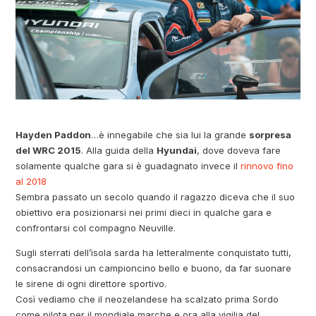
Hayden Paddon
…è innegabile che sia lui la grande
sorpresa
del WRC 2015
. Alla guida della
Hyundai
, dove doveva fare
solamente qualche gara si è guadagnato invece il
rinnovo fino
al 2018
Sembra passato un secolo quando il ragazzo diceva che il suo
obiettivo era posizionarsi nei primi dieci in qualche gara e
confrontarsi col compagno Neuville.
Sugli sterrati dell’isola sarda ha letteralmente conquistato tutti,
consacrandosi un campioncino bello e buono, da far suonare
le sirene di ogni direttore sportivo.
Così vediamo che il neozelandese ha scalzato prima Sordo
come pilota per il mondiale marche e ora alla vigilia del